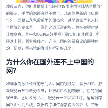
凌晨三点，你盯着屏幕上“该内容仅限中国大陆地区播放”
的提示，手里的泡面突然不香了。想追刚更新的《庆余
年》，网易云灰色歌单里的周杰伦，甚至给家里老人挂
个医院的专家号——海外这道无形的墙，总在关键时刻
让你窒息。斧牛和OurPlay好用吗？确实能临时解渴，但
限速卡顿、频繁掉线时，连不上国内答辩会议的那种焦
灼，足以让图书馆的咖啡杯捏碎好几个。
为什么你在国外连不上中国的
网？
地理限制像个任性的守门人。国内视频站、音乐APP、游
戏服务器甚至政务系统，都竖着IP检测的栅栏。你的英国
宿舍IP、悉尼公寓地址，服务器一读就亮红灯。运营商跨
国路由七拐八绕，数据包漂洋过海累得丢盔弃甲。结果