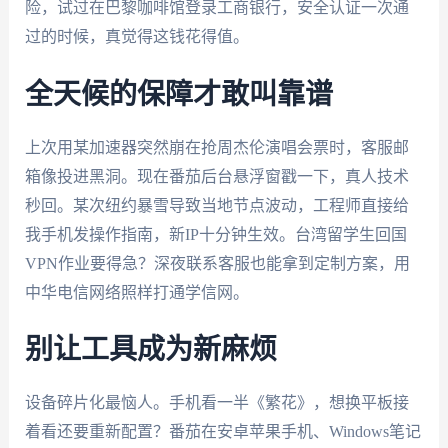
险，试过在巴黎咖啡馆登录工商银行，安全认证一次通
过的时候，真觉得这钱花得值。
全天候的保障才敢叫靠谱
上次用某加速器突然崩在抢周杰伦演唱会票时，客服邮
箱像投进黑洞。现在番茄后台悬浮窗戳一下，真人技术
秒回。某次纽约暴雪导致当地节点波动，工程师直接给
我手机发操作指南，新IP十分钟生效。台湾留学生回国
VPN作业要得急？深夜联系客服也能拿到定制方案，用
中华电信网络照样打通学信网。
别让工具成为新麻烦
设备碎片化最恼人。手机看一半《繁花》，想换平板接
着看还要重新配置？番茄在安卓苹果手机、Windows笔记