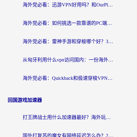
海外党必看：迅游VPN好用吗？和OurPlay VPN对比哪个回国效果更好？附真实体验测评
海外党必看：如何挑选一款靠谱的PC端VPN，让回国冲浪不再卡顿
海外党必看：雷神手游和穿梭哪个好？3步教你选对回国加速器（附实测对比）
从匈牙利用什么vpn访问国内：一份海外游子的网络归乡指南
海外党必看：Quickback和极速穿梭VPN好用吗？3步选对回国加速器实现无缝刷国内资源
回国游戏加速器
打王牌战士用什么加速器最好？海外玩家的终极选择指南
国外打复苏的魔女有网络延迟怎么办？2026海外玩家国服游戏加速全攻略