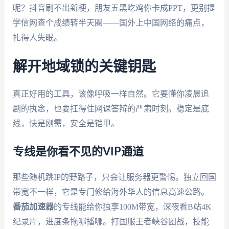
呢？抖音刷不出新梗，朋友五黑吃鸡你卡成PPT，更别提
学信网查个成绩转半天圈——国外上中国网络的痛点，
扎得人失眠。
解开地域锁的关键钥匙
真正好用的工具，该像呼吸一样自然。它要懂你凌晨追
剧的执念，也要扛得住网课答辩的严肃时刻。稳定是底
线，快是刚需，安全是铠甲。
专线是你看不见的VIP通道
那些随机跳IP的野路子，只会让服务器更警惕。独立回国
带宽不一样，它是专门修给海外华人的信息高速公路。
番茄加速器
的专线能给你独享100M带宽，深夜看B站4K
纪录片，进度条拖哪播哪。打国服王者峡谷团战，技能