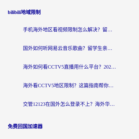
bilibili地域限制
手机海外地区看视频限制怎么解决？留学生亲测有效的回国加速器指南
国外如何听网易云音乐歌曲？留学生亲测有效的回国加速方案
海外如何看CCTV5直播用什么平台？2026最新指南：看欧洲杯、中超、奥运不再卡
海外看CCTV5地区限制？这篇指南帮你流畅看欧洲杯、NBA还听中文解说
交管12123在国外怎么登录不上？海外华人必看的回国加速器选择指南
免费回国加速器