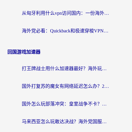
从匈牙利用什么vpn访问国内：一份海外游子的网络归乡指南
海外党必看：Quickback和极速穿梭VPN好用吗？3步选对回国加速器实现无缝刷国内资源
回国游戏加速器
打王牌战士用什么加速器最好？海外玩家的终极选择指南
国外打复苏的魔女有网络延迟怎么办？2026海外玩家国服游戏加速全攻略
国外怎么玩部落冲突：皇室战争不卡？海外玩家畅玩国服游戏终极指南
马来西亚怎么玩敢达决战？海外党国服游戏加速避坑指南（附实测推荐）