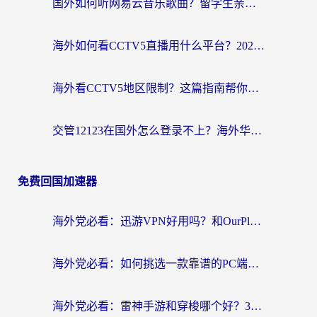
国外如何听网易云音乐歌曲？留学生亲测有效的回国加速方案
海外如何看CCTV5直播用什么平台？2026最新指南：看欧洲杯、中超、奥运不再卡
海外看CCTV5地区限制？这篇指南帮你流畅看欧洲杯、NBA还听中文解说
交管12123在国外怎么登录不上？海外华人必看的回国加速器选择指南
免费回国加速器
海外党必看：迅游VPN好用吗？和OurPlay VPN对比哪个回国效果更好？附真实体验测评
海外党必看：如何挑选一款靠谱的PC端VPN，让回国冲浪不再卡顿
海外党必看：雷神手游和穿梭哪个好？3步教你选对回国加速器（附实测对比）