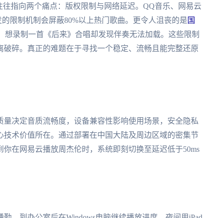
往往指向两个痛点：版权限制与网络延迟。QQ音乐、网易云
发的限制机制会屏蔽80%以上热门歌曲。更令人沮丧的是
国
P，想录制一首《后来》合唱却发现伴奏无法加载。这些限制
离破碎。真正的难题在于寻找一个稳定、流畅且能完整还原
质量决定音质流畅度，设备兼容性影响使用场景，安全隐私
心技术价值所在。通过部署在中国大陆及周边区域的密集节
你在网易云播放周杰伦时，系统即刻切换至延迟低于50ms
，到办公室后在Windows电脑继续播放进度，夜间用iPad