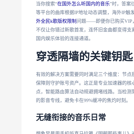
当你搜索“
在国外怎么听国内的音乐
”时，答案
等平台的曲库根据IP地址动态调整，海外IP触
外全民k歌版权限制
问题——即便你已购买VI
不仅让你错过新歌首发，连怀旧金曲都变得支
国内娱乐体验的连接通道。
穿透隔墙的关键钥匙
有效的解决方案需要同时满足三个维度：节点
保障则守护账号资产。这正是专业加速器的核
点，智能路由算法自动规避拥堵线路。当检测到
的影音专线，避免卡在99%缓冲的焦灼时刻。
无缝衔接的音乐日常
想象早晨用手机听喜马拉雅《明朝那些事儿》通勤