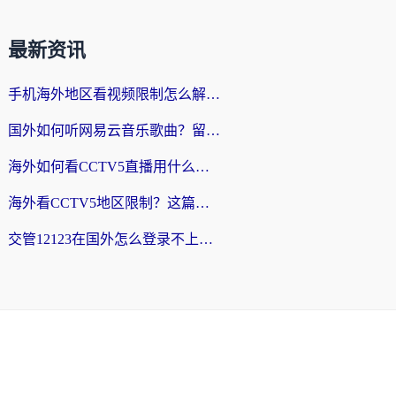
最新资讯
手机海外地区看视频限制怎么解决？留学生亲测有效的回国加速器指南
国外如何听网易云音乐歌曲？留学生亲测有效的回国加速方案
海外如何看CCTV5直播用什么平台？2026最新指南：看欧洲杯、中超、奥运不再卡
海外看CCTV5地区限制？这篇指南帮你流畅看欧洲杯、NBA还听中文解说
交管12123在国外怎么登录不上？海外华人必看的回国加速器选择指南