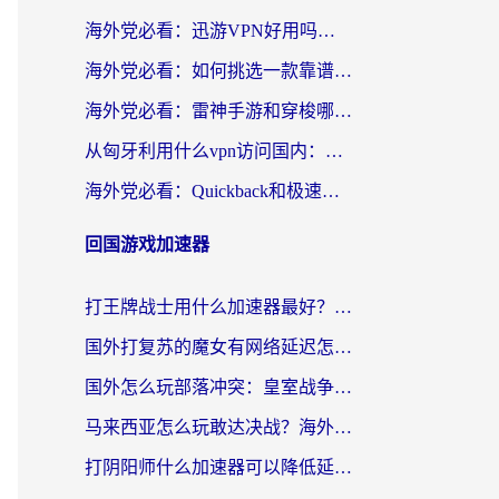
海外党必看：迅游VPN好用吗？和OurPlay VPN对比哪个回国效果更好？附真实体验测评
海外党必看：如何挑选一款靠谱的PC端VPN，让回国冲浪不再卡顿
海外党必看：雷神手游和穿梭哪个好？3步教你选对回国加速器（附实测对比）
从匈牙利用什么vpn访问国内：一份海外游子的网络归乡指南
海外党必看：Quickback和极速穿梭VPN好用吗？3步选对回国加速器实现无缝刷国内资源
回国游戏加速器
打王牌战士用什么加速器最好？海外玩家的终极选择指南
国外打复苏的魔女有网络延迟怎么办？2026海外玩家国服游戏加速全攻略
国外怎么玩部落冲突：皇室战争不卡？海外玩家畅玩国服游戏终极指南
马来西亚怎么玩敢达决战？海外党国服游戏加速避坑指南（附实测推荐）
打阴阳师什么加速器可以降低延迟？海外玩家的真实困境与破局