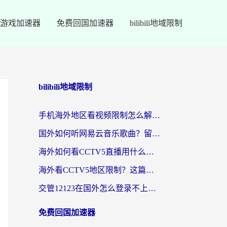
游戏加速器
免费回国加速器
bilibili地域限制
bilibili地域限制
手机海外地区看视频限制怎么解决？留学生亲测有效的回国加速器指南
国外如何听网易云音乐歌曲？留学生亲测有效的回国加速方案
海外如何看CCTV5直播用什么平台？2026最新指南：看欧洲杯、中超、奥运不再卡
海外看CCTV5地区限制？这篇指南帮你流畅看欧洲杯、NBA还听中文解说
交管12123在国外怎么登录不上？海外华人必看的回国加速器选择指南
免费回国加速器