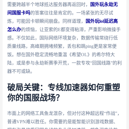
需要跨越半个地球抵达服务器再返回时，
国外玩永劫无
间国服卡吗
的答案往往是肯定的。一场紧张的无尽试
炼，可能因卡顿瞬间崩盘。同样道理，
国外玩lol延迟高
怎么办
的烦恼，让亚索的E都变得粘滞，严重影响微操手
感。不仅如此，国际网络环境复杂，数据传输常绕行低
质量线路，高峰期拥堵频繁，丢包和跳ping更是家常便
饭。想在国外稳定流畅地重温《希望OL》的希尔特大
陆，或是参与永劫新赛季开荒，一款专攻“回国线路”的利
器不可或缺。
破局关键：专线加速器如何重塑
你的国服战场？
市面上的网络工具鱼龙混杂，但对付这种超远程“作战”，
普通VPN难以胜任。你需要的是能智能识别游戏数据、