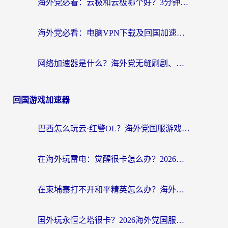
海外党必看：云极和云极哪个好？3分钟选对回国加速器，无缝访问国内资源
海外党必看：电脑VPN下载及回国加速器选择指南——无缝访问国内资源不再难
网络加速器是什么？海外党无缝刷剧、看NBA的实用指南
回国游戏加速器
巴西怎么玩云·红警OL？海外党国服游戏加速终极攻略（附非洲逆水寒&天下山海低延迟技巧）
在海外玩雷电：觉醒很卡怎么办？2026终极指南帮你告别延迟与卡顿
在柬埔寨打不开和平精英怎么办？海外党必看的国服游戏加速终极指南
国外玩永恒之塔很卡？2026海外党国服游戏加速器终极指南（附街头篮球坦克世界实测）