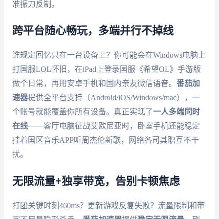
准振刀反制。
跨平台随心畅玩，多端并行不掉线
谁规定回忆只在一台设备上？你可能会在Windows电脑上
打国服LOL怀旧，在iPad上登录国服《希望OL》手游版
做个日常，再用安卓手机和国内亲友微信语音。
番茄加
速器
提供全平台支持（Android/iOS/Windows/mac），一
个账号就能覆盖你所有设备。真正实现了
一人多端同时
在线
——客厅电脑征战艾欧尼亚时，卧室手机还能稳定
挂着国区音乐APP听周杰伦新歌，网络各司其职互不干
扰。
无限流量+独享带宽，告别卡顿焦虑
打团关键时刻460ms？更新游戏反复失败？流量限制和带