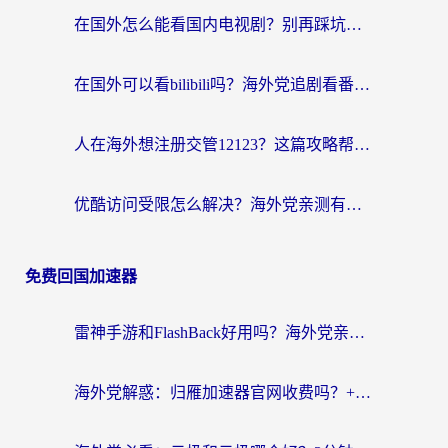
在国外怎么能看国内电视剧？别再踩坑！这篇给你真实解决方案
在国外可以看bilibili吗？海外党追剧看番的终极解决方案来了
人在海外想注册交管12123？这篇攻略帮你搞定（附回国加速神器）
优酷访问受限怎么解决？海外党亲测有效的回国加速方案
免费回国加速器
雷神手游和FlashBack好用吗？海外党亲测指南，避开破解版坑轻松访问国内资源
海外党解惑：归雁加速器官网收费吗？+3个回国加速问题的真实答案