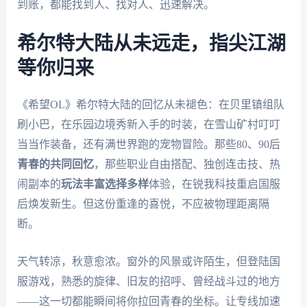
到账，都能找到人、找对人、迅速解决。
希尔特大陆从未远走，指尖江湖
等你归来
《希望OL》希尔特大陆的回忆从未褪色：在贝里镇组队
刷小巴，在乐园边境秀新入手的时装，在雪山矿村叮叮
当当作装备，还有满世界跑的宠物冒险。那些80、90后
青春的共同回忆
，那些职业自由搭配、独创连击技、热
闹副本的
玩法丰富选择多样
体验，在锐我科技重启国服
后焕发新生。但这份重逢的喜悦，不应被物理距离隔
断。
天气转凉，秋意愈浓。窗外的风景或许陌生，但登陆国
服游戏，熟悉的旋律、旧友的招呼、曾经战斗过的地方
——这一切都能瞬间将你拉回青春的坐标。让专线加速