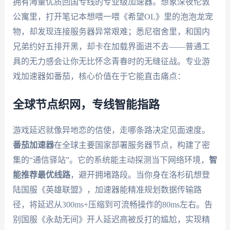
拥有海量优质回国专线的专业级加速器。想象深夜伦敦
公寓里，打开笔记本想喂一喂《希望OL》里的泡泡龙宠
物，却发现连接服务器异常艰难；悉尼宿舍里，和国内
兄弟约好五排开黑，却卡在加载界面进不去——普通工
具的无力感会让你无比怀念青春时的无缝征战。专业游
戏加速器如番茄，核心价值在于它能直击痛点：
全球节点织网，专线智能指路
游戏延迟就像异地恋的信使，走哪条路决定见面速度。
番茄加速器
在全球主要国家部署服务器节点，构建了密
集的“通信驿站”。它的系统能主动探测当下网络环境，
智
能推荐最优线路
，避开拥堵路段。当你身在洛杉矶想登
陆国服《英雄联盟》，加速器能精准规划数据传输路
径，将延迟从300ms+压缩到可流畅操作的80ms左右。告
别国服《永劫无间》开人延迟高被反打的尴尬，实现精