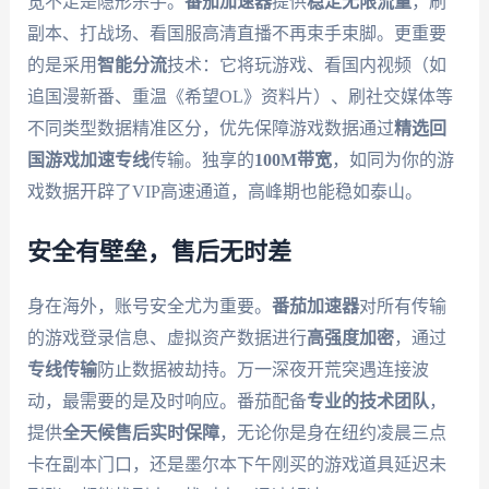
宽不足是隐形杀手。
番茄加速器
提供
稳定无限流量
，刷
副本、打战场、看国服高清直播不再束手束脚。更重要
的是采用
智能分流
技术：它将玩游戏、看国内视频（如
追国漫新番、重温《希望OL》资料片）、刷社交媒体等
不同类型数据精准区分，优先保障游戏数据通过
精选回
国游戏加速专线
传输。独享的
100M带宽
，如同为你的游
戏数据开辟了VIP高速通道，高峰期也能稳如泰山。
安全有壁垒，售后无时差
身在海外，账号安全尤为重要。
番茄加速器
对所有传输
的游戏登录信息、虚拟资产数据进行
高强度加密
，通过
专线传输
防止数据被劫持。万一深夜开荒突遇连接波
动，最需要的是及时响应。番茄配备
专业的技术团队
，
提供
全天候售后实时保障
，无论你是身在纽约凌晨三点
卡在副本门口，还是墨尔本下午刚买的游戏道具延迟未