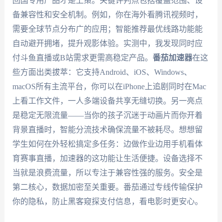
回国专用产品才是上策。关键评判点包括覆盖范围、设
备兼容性和安全机制。例如，你在海外看腾讯视频时，
需要全球节点分布广的应用；智能推荐最优线路功能能
自动避开拥堵，提升观影体验。实测中，我发现同时应
付斗鱼直播或B站需求更需高稳定产品。
番茄加速器
在这
些方面出类拔萃：它支持Android、iOS、Windows、
macOS所有主流平台，你可以在iPhone上追剧同时在Mac
上看工作文件，一人多端设备共享无缝切换。另一亮点
是稳定无限流量——当你的孩子沉迷于动画片而你开着
背景直播时，智能分流技术确保流量不被耗尽。想想留
学生如何在外轻松搞定多任务：边做作业边用手机看体
育赛事直播，加速器的这功能让生活便捷。设备选择不
当就是浪费流量，所以专注于兼容性强的服务。安全是
第二核心，数据加密至关重要。番茄通过专线传输保护
你的隐私，防止黑客窥探支付信息，看电影时更安心。