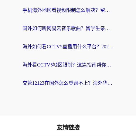
手机海外地区看视频限制怎么解决？留学生亲测有效的回国加速器指南
国外如何听网易云音乐歌曲？留学生亲测有效的回国加速方案
海外如何看CCTV5直播用什么平台？2026最新指南：看欧洲杯、中超、奥运不再卡
海外看CCTV5地区限制？这篇指南帮你流畅看欧洲杯、NBA还听中文解说
交管12123在国外怎么登录不上？海外华人必看的回国加速器选择指南
友情链接