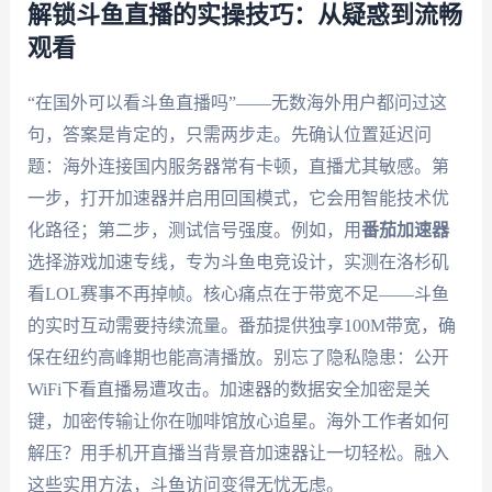
解锁斗鱼直播的实操技巧：从疑惑到流畅
观看
“在国外可以看斗鱼直播吗”——无数海外用户都问过这
句，答案是肯定的，只需两步走。先确认位置延迟问
题：海外连接国内服务器常有卡顿，直播尤其敏感。第
一步，打开加速器并启用回国模式，它会用智能技术优
化路径；第二步，测试信号强度。例如，用
番茄加速器
选择游戏加速专线，专为斗鱼电竞设计，实测在洛杉矶
看LOL赛事不再掉帧。核心痛点在于带宽不足——斗鱼
的实时互动需要持续流量。番茄提供独享100M带宽，确
保在纽约高峰期也能高清播放。别忘了隐私隐患：公开
WiFi下看直播易遭攻击。加速器的数据安全加密是关
键，加密传输让你在咖啡馆放心追星。海外工作者如何
解压？用手机开直播当背景音加速器让一切轻松。融入
这些实用方法，斗鱼访问变得无忧无虑。