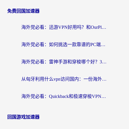
免费回国加速器
海外党必看：迅游VPN好用吗？和OurPlay VPN对比哪个回国效果更好？附真实体验测评
海外党必看：如何挑选一款靠谱的PC端VPN，让回国冲浪不再卡顿
海外党必看：雷神手游和穿梭哪个好？3步教你选对回国加速器（附实测对比）
从匈牙利用什么vpn访问国内：一份海外游子的网络归乡指南
海外党必看：Quickback和极速穿梭VPN好用吗？3步选对回国加速器实现无缝刷国内资源
回国游戏加速器