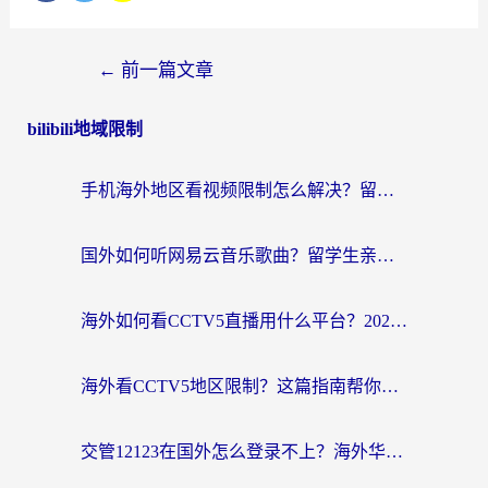
←
前一篇文章
bilibili地域限制
手机海外地区看视频限制怎么解决？留学生亲测有效的回国加速器指南
国外如何听网易云音乐歌曲？留学生亲测有效的回国加速方案
海外如何看CCTV5直播用什么平台？2026最新指南：看欧洲杯、中超、奥运不再卡
海外看CCTV5地区限制？这篇指南帮你流畅看欧洲杯、NBA还听中文解说
交管12123在国外怎么登录不上？海外华人必看的回国加速器选择指南