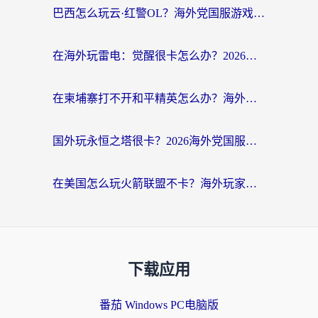
巴西怎么玩云·红警OL？海外党国服游戏加速终极攻略（附非洲逆水寒&天下山海低延迟技巧）
在海外玩雷电：觉醒很卡怎么办？2026终极指南帮你告别延迟与卡顿
在柬埔寨打不开和平精英怎么办？海外党必看的国服游戏加速终极指南
国外玩永恒之塔很卡？2026海外党国服游戏加速器终极指南（附街头篮球坦克世界实测）
在美国怎么玩火箭联盟不卡？海外玩家国服游戏加速终极指南（附明日方舟美版王者荣耀优化技巧）
下载应用
番茄 Windows PC电脑版