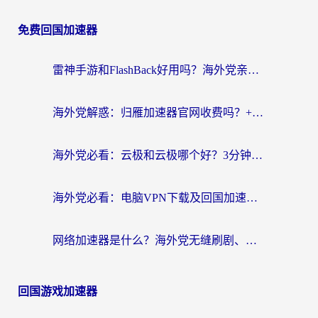
免费回国加速器
雷神手游和FlashBack好用吗？海外党亲测指南，避开破解版坑轻松访问国内资源
海外党解惑：归雁加速器官网收费吗？+3个回国加速问题的真实答案
海外党必看：云极和云极哪个好？3分钟选对回国加速器，无缝访问国内资源
海外党必看：电脑VPN下载及回国加速器选择指南——无缝访问国内资源不再难
网络加速器是什么？海外党无缝刷剧、看NBA的实用指南
回国游戏加速器