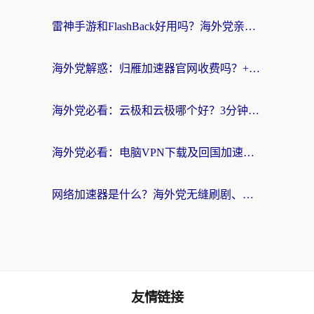
雷神手游和FlashBack好用吗？海外党亲测指南，避开破解版坑轻松访问国内资源
海外党解惑：归雁加速器官网收费吗？+3个回国加速问题的真实答案
海外党必看：云极和云极哪个好？3分钟选对回国加速器，无缝访问国内资源
海外党必看：电脑VPN下载及回国加速器选择指南——无缝访问国内资源不再难
网络加速器是什么？海外党无缝刷剧、看NBA的实用指南
友情链接