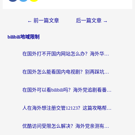
←
前一篇文章
后一篇文章
→
bilibili地域限制
在国外打不开国内网站怎么办？海外华人亲测的回国加速器选择指南
在国外怎么能看国内电视剧？别再踩坑！这篇给你真实解决方案
在国外可以看bilibili吗？海外党追剧看番的终极解决方案来了
人在海外想注册交管12123？这篇攻略帮你搞定（附回国加速神器）
优酷访问受限怎么解决？海外党亲测有效的回国加速方案