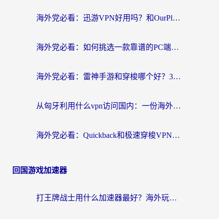
海外党必看：迅游VPN好用吗？和OurPlay VPN对比哪个回国效果更好？附真实体验测评
海外党必看：如何挑选一款靠谱的PC端VPN，让回国冲浪不再卡顿
海外党必看：雷神手游和穿梭哪个好？3步教你选对回国加速器（附实测对比）
从匈牙利用什么vpn访问国内：一份海外游子的网络归乡指南
海外党必看：Quickback和极速穿梭VPN好用吗？3步选对回国加速器实现无缝刷国内资源
回国游戏加速器
打王牌战士用什么加速器最好？海外玩家的终极选择指南