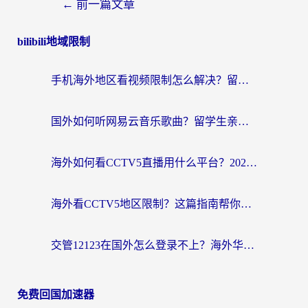
←
前一篇文章
bilibili地域限制
手机海外地区看视频限制怎么解决？留学生亲测有效的回国加速器指南
国外如何听网易云音乐歌曲？留学生亲测有效的回国加速方案
海外如何看CCTV5直播用什么平台？2026最新指南：看欧洲杯、中超、奥运不再卡
海外看CCTV5地区限制？这篇指南帮你流畅看欧洲杯、NBA还听中文解说
交管12123在国外怎么登录不上？海外华人必看的回国加速器选择指南
免费回国加速器