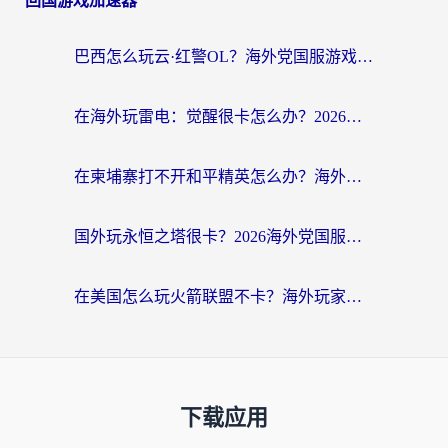
回国游戏加速器
巴西怎么玩云·红警OL？海外党国服游戏加速终极攻略（附非洲逆水寒&天下山海低延迟技巧）
在海外玩雷电：觉醒很卡怎么办？2026终极指南帮你告别延迟与卡顿
在柬埔寨打不开和平精英怎么办？海外党必看的国服游戏加速终极指南
国外玩永恒之塔很卡？2026海外党国服游戏加速器终极指南（附街头篮球坦克世界实测）
在美国怎么玩火箭联盟不卡？海外玩家国服游戏加速终极指南（附明日方舟美版王者荣耀优化技巧）
下载应用