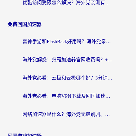
优酷访问受限怎么解决？海外党亲测有效的回国加速方案
免费回国加速器
雷神手游和FlashBack好用吗？海外党亲测指南，避开破解版坑轻松访问国内资源
海外党解惑：归雁加速器官网收费吗？+3个回国加速问题的真实答案
海外党必看：云极和云极哪个好？3分钟选对回国加速器，无缝访问国内资源
海外党必看：电脑VPN下载及回国加速器选择指南——无缝访问国内资源不再难
网络加速器是什么？海外党无缝刷剧、看NBA的实用指南