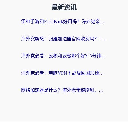
最新资讯
雷神手游和FlashBack好用吗？海外党亲测指南，避开破解版坑轻松访问国内资源
海外党解惑：归雁加速器官网收费吗？+3个回国加速问题的真实答案
海外党必看：云极和云极哪个好？3分钟选对回国加速器，无缝访问国内资源
海外党必看：电脑VPN下载及回国加速器选择指南——无缝访问国内资源不再难
网络加速器是什么？海外党无缝刷剧、看NBA的实用指南