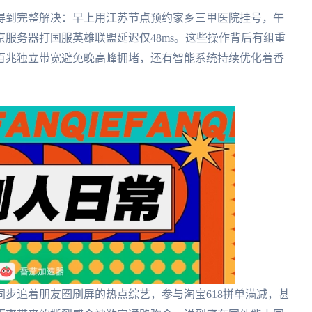
得到完整解决：早上用江苏节点预约家乡三甲医院挂号，午
服务器打国服英雄联盟延迟仅48ms。这些操作背后有组重
，百兆独立带宽避免晚高峰拥堵，还有智能系统持续优化着香
步追着朋友圈刷屏的热点综艺，参与淘宝618拼单满减，甚