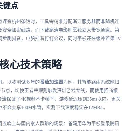
关键点
点评查杭州茶馆时，工具需精准分配浙江服务器而非随机连
要安全加密线路，而下载高清电影则需独立大带宽通道。第
同步刷抖音，电脑挂着钉钉会议，同时平板还在缓冲芒果TV
核心技术策略
机。以我测试多年的
番茄加速器
为例，其智能路由系统能扫
干节点，切换王者荣耀则触发深圳游戏专线，而使用招商银
流保证了4K视频不卡帧率，游戏延迟压到35ms以内。更关
会共享100M水管，实测下载速度稳定在12MB/s。
周五晚上与国内家人群聊的场景：爸妈用华为平板登录腾讯