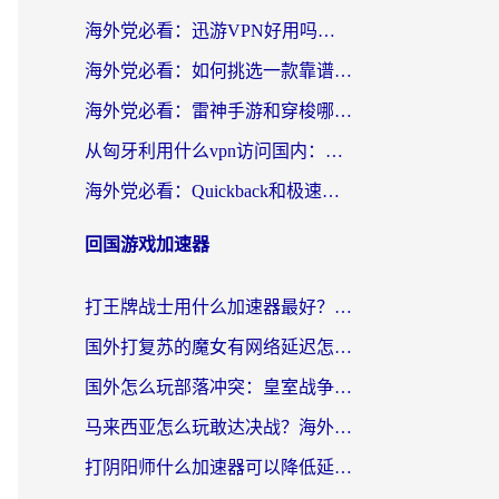
海外党必看：迅游VPN好用吗？和OurPlay VPN对比哪个回国效果更好？附真实体验测评
海外党必看：如何挑选一款靠谱的PC端VPN，让回国冲浪不再卡顿
海外党必看：雷神手游和穿梭哪个好？3步教你选对回国加速器（附实测对比）
从匈牙利用什么vpn访问国内：一份海外游子的网络归乡指南
海外党必看：Quickback和极速穿梭VPN好用吗？3步选对回国加速器实现无缝刷国内资源
回国游戏加速器
打王牌战士用什么加速器最好？海外玩家的终极选择指南
国外打复苏的魔女有网络延迟怎么办？2026海外玩家国服游戏加速全攻略
国外怎么玩部落冲突：皇室战争不卡？海外玩家畅玩国服游戏终极指南
马来西亚怎么玩敢达决战？海外党国服游戏加速避坑指南（附实测推荐）
打阴阳师什么加速器可以降低延迟？海外玩家的真实困境与破局