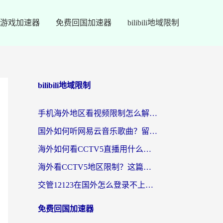
游戏加速器
免费回国加速器
bilibili地域限制
bilibili地域限制
手机海外地区看视频限制怎么解决？留学生亲测有效的回国加速器指南
国外如何听网易云音乐歌曲？留学生亲测有效的回国加速方案
海外如何看CCTV5直播用什么平台？2026最新指南：看欧洲杯、中超、奥运不再卡
海外看CCTV5地区限制？这篇指南帮你流畅看欧洲杯、NBA还听中文解说
交管12123在国外怎么登录不上？海外华人必看的回国加速器选择指南
免费回国加速器