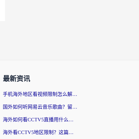
最新资讯
手机海外地区看视频限制怎么解决？留学生亲测有效的回国加速器指南
国外如何听网易云音乐歌曲？留学生亲测有效的回国加速方案
海外如何看CCTV5直播用什么平台？2026最新指南：看欧洲杯、中超、奥运不再卡
海外看CCTV5地区限制？这篇指南帮你流畅看欧洲杯、NBA还听中文解说