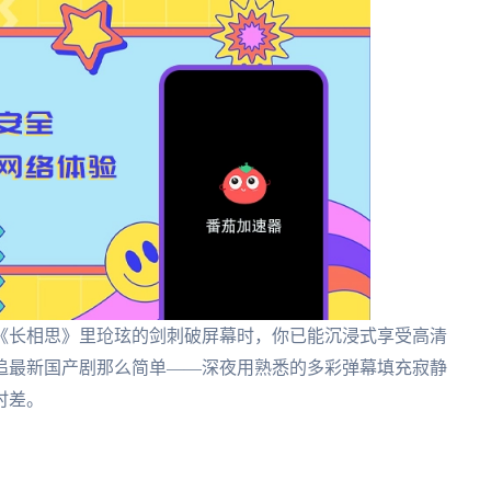
《长相思》里玱玹的剑刺破屏幕时，你已能沉浸式享受高清
追最新国产剧那么简单——深夜用熟悉的多彩弹幕填充寂静
时差。