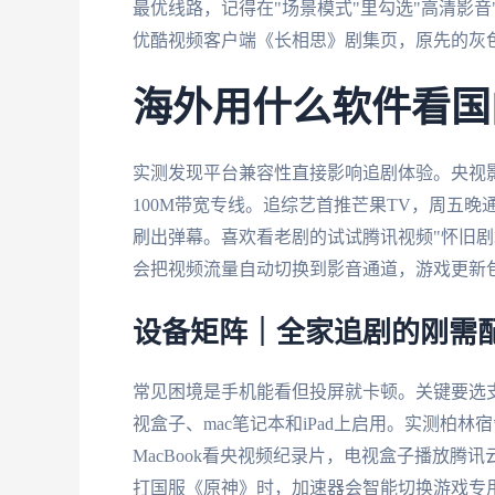
最优线路，记得在"场景模式"里勾选"高清影
优酷视频客户端《长相思》剧集页，原先的灰
海外用什么软件看国
实测发现平台兼容性直接影响追剧体验。央视影
100M带宽专线。追综艺首推芒果TV，周五
刷出弹幕。喜欢看老剧的试试腾讯视频"怀旧剧
会把视频流量自动切换到影音通道，游戏更新
设备矩阵｜全家追剧的刚需
常见困境是手机能看但投屏就卡顿。关键要选支
视盒子、mac笔记本和iPad上启用。实测柏
MacBook看央视频纪录片，电视盒子播放腾讯
打国服《原神》时，加速器会智能切换游戏专