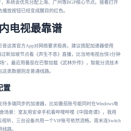
音"，系统会优先分配上海、广州等BGP核心节点。接着打开
色播放按钮已经变成醒目的红色。
内电视最靠谱
音这类官方App对网络要求极高，建议搭配加速器使用
晚通过新加坡节点看《声生不息》直播，比当地电视台快3分钟
场"，最近用番茄在巴黎加载《武林外传》，智能分流技术
包这类数据则走普通线路。
配置
持多端同步的加速器，比如番茄账号能同时在Windows电
林宿舍场景：室友用安卓手机看哔哩哔哩《中国奇谭》，我用
云视听，三台设备共用一个VIP账号依然流畅。周末连Switch
用线路。