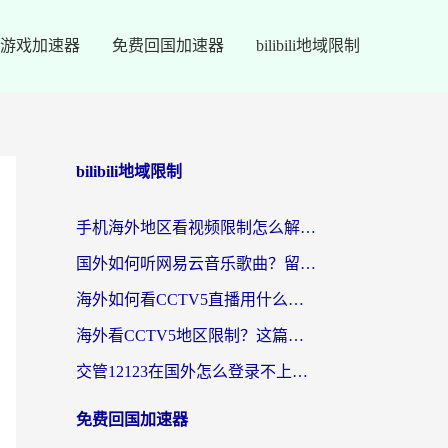
游戏加速器
免费回国加速器
bilibili地域限制
bilibili地域限制
手机海外地区看视频限制怎么解决？留学生亲测有效的回国加速器指南
国外如何听网易云音乐歌曲？留学生亲测有效的回国加速方案
海外如何看CCTV5直播用什么平台？2026最新指南：看欧洲杯、中超、奥运不再卡
海外看CCTV5地区限制？这篇指南帮你流畅看欧洲杯、NBA还听中文解说
交管12123在国外怎么登录不上？海外华人必看的回国加速器选择指南
免费回国加速器