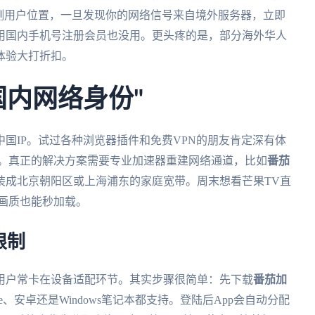
测用户位置，一旦发现你的网络信号来自境外服务器，立即
用国内手机号注册会员也没用。更头疼的是，部分海外华人
体验大打折扣。
国内网络身份"
国IP。试过各种浏览器插件和免费VPN的朋友肯定深有体
代。真正的解决方案需要专业加速器重建网络通道，比如
番茄
装成北京朝阳区或上海浦东的家庭宽带。周末想看芒果TV直
画质也能秒加载。
限制
用户常卡在设备适配环节。其实步骤很简单：先下载
番茄加
e、安卓还是Windows笔记本都支持。登陆后App会自动分配