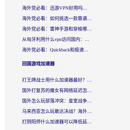
海外党必看：迅游VPN好用吗？和OurPlay VPN对比哪个回国效果更好？附真实体验测评
海外党必看：如何挑选一款靠谱的PC端VPN，让回国冲浪不再卡顿
海外党必看：雷神手游和穿梭哪个好？3步教你选对回国加速器（附实测对比）
从匈牙利用什么vpn访问国内：一份海外游子的网络归乡指南
海外党必看：Quickback和极速穿梭VPN好用吗？3步选对回国加速器实现无缝刷国内资源
回国游戏加速器
打王牌战士用什么加速器最好？海外玩家的终极选择指南
国外打复苏的魔女有网络延迟怎么办？2026海外玩家国服游戏加速全攻略
国外怎么玩部落冲突：皇室战争不卡？海外玩家畅玩国服游戏终极指南
马来西亚怎么玩敢达决战？海外党国服游戏加速避坑指南（附实测推荐）
打阴阳师什么加速器可以降低延迟？海外玩家的真实困境与破局