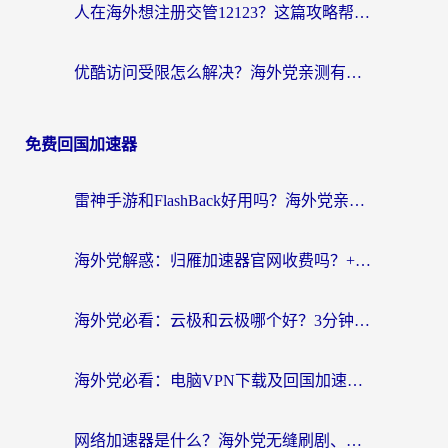
人在海外想注册交管12123？这篇攻略帮你搞定（附回国加速神器）
优酷访问受限怎么解决？海外党亲测有效的回国加速方案
免费回国加速器
雷神手游和FlashBack好用吗？海外党亲测指南，避开破解版坑轻松访问国内资源
海外党解惑：归雁加速器官网收费吗？+3个回国加速问题的真实答案
海外党必看：云极和云极哪个好？3分钟选对回国加速器，无缝访问国内资源
海外党必看：电脑VPN下载及回国加速器选择指南——无缝访问国内资源不再难
网络加速器是什么？海外党无缝刷剧、看NBA的实用指南