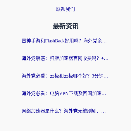
联系我们
最新资讯
雷神手游和FlashBack好用吗？海外党亲测指南，避开破解版坑轻松访问国内资源
海外党解惑：归雁加速器官网收费吗？+3个回国加速问题的真实答案
海外党必看：云极和云极哪个好？3分钟选对回国加速器，无缝访问国内资源
海外党必看：电脑VPN下载及回国加速器选择指南——无缝访问国内资源不再难
网络加速器是什么？海外党无缝刷剧、看NBA的实用指南