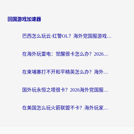
回国游戏加速器
巴西怎么玩云·红警OL？海外党国服游戏加速终极攻略（附非洲逆水寒&天下山海低延迟技巧）
在海外玩雷电：觉醒很卡怎么办？2026终极指南帮你告别延迟与卡顿
在柬埔寨打不开和平精英怎么办？海外党必看的国服游戏加速终极指南
国外玩永恒之塔很卡？2026海外党国服游戏加速器终极指南（附街头篮球坦克世界实测）
在美国怎么玩火箭联盟不卡？海外玩家国服游戏加速终极指南（附明日方舟美版王者荣耀优化技巧）