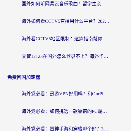
国外如何听网易云音乐歌曲？留学生亲测有效的回国加速方案
海外如何看CCTV5直播用什么平台？2026最新指南：看欧洲杯、中超、奥运不再卡
海外看CCTV5地区限制？这篇指南帮你流畅看欧洲杯、NBA还听中文解说
交管12123在国外怎么登录不上？海外华人必看的回国加速器选择指南
免费回国加速器
海外党必看：迅游VPN好用吗？和OurPlay VPN对比哪个回国效果更好？附真实体验测评
海外党必看：如何挑选一款靠谱的PC端VPN，让回国冲浪不再卡顿
海外党必看：雷神手游和穿梭哪个好？3步教你选对回国加速器（附实测对比）