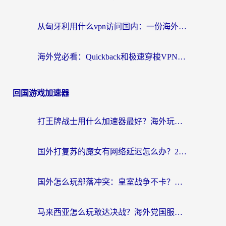
从匈牙利用什么vpn访问国内：一份海外游子的网络归乡指南
海外党必看：Quickback和极速穿梭VPN好用吗？3步选对回国加速器实现无缝刷国内资源
回国游戏加速器
打王牌战士用什么加速器最好？海外玩家的终极选择指南
国外打复苏的魔女有网络延迟怎么办？2026海外玩家国服游戏加速全攻略
国外怎么玩部落冲突：皇室战争不卡？海外玩家畅玩国服游戏终极指南
马来西亚怎么玩敢达决战？海外党国服游戏加速避坑指南（附实测推荐）