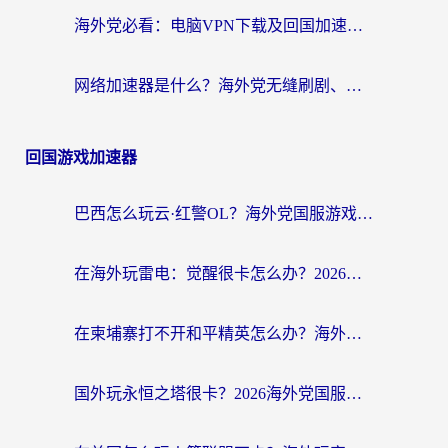
海外党必看：电脑VPN下载及回国加速器选择指南——无缝访问国内资源不再难
网络加速器是什么？海外党无缝刷剧、看NBA的实用指南
回国游戏加速器
巴西怎么玩云·红警OL？海外党国服游戏加速终极攻略（附非洲逆水寒&天下山海低延迟技巧）
在海外玩雷电：觉醒很卡怎么办？2026终极指南帮你告别延迟与卡顿
在柬埔寨打不开和平精英怎么办？海外党必看的国服游戏加速终极指南
国外玩永恒之塔很卡？2026海外党国服游戏加速器终极指南（附街头篮球坦克世界实测）