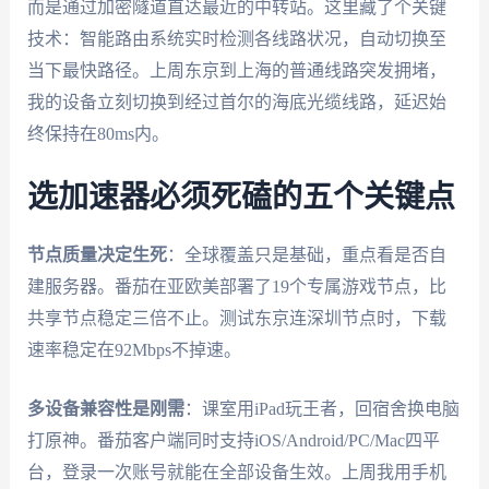
而是通过加密隧道直达最近的中转站。这里藏了个关键
技术：智能路由系统实时检测各线路状况，自动切换至
当下最快路径。上周东京到上海的普通线路突发拥堵，
我的设备立刻切换到经过首尔的海底光缆线路，延迟始
终保持在80ms内。
选加速器必须死磕的五个关键点
节点质量决定生死
：全球覆盖只是基础，重点看是否自
建服务器。番茄在亚欧美部署了19个专属游戏节点，比
共享节点稳定三倍不止。测试东京连深圳节点时，下载
速率稳定在92Mbps不掉速。
多设备兼容性是刚需
：课室用iPad玩王者，回宿舍换电脑
打原神。番茄客户端同时支持iOS/Android/PC/Mac四平
台，登录一次账号就能在全部设备生效。上周我用手机