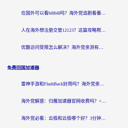
在国外可以看bilibili吗？海外党追剧看番的终极解决方案来了
人在海外想注册交管12123？这篇攻略帮你搞定（附回国加速神器）
优酷访问受限怎么解决？海外党亲测有效的回国加速方案
免费回国加速器
雷神手游和FlashBack好用吗？海外党亲测指南，避开破解版坑轻松访问国内资源
海外党解惑：归雁加速器官网收费吗？+3个回国加速问题的真实答案
海外党必看：云极和云极哪个好？3分钟选对回国加速器，无缝访问国内资源