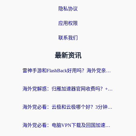
隐私协议
应用权限
联系我们
最新资讯
雷神手游和FlashBack好用吗？海外党亲测指南，避开破解版坑轻松访问国内资源
海外党解惑：归雁加速器官网收费吗？+3个回国加速问题的真实答案
海外党必看：云极和云极哪个好？3分钟选对回国加速器，无缝访问国内资源
海外党必看：电脑VPN下载及回国加速器选择指南——无缝访问国内资源不再难