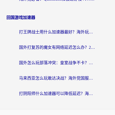
回国游戏加速器
打王牌战士用什么加速器最好？海外玩家的终极选择指南
国外打复苏的魔女有网络延迟怎么办？2026海外玩家国服游戏加速全攻略
国外怎么玩部落冲突：皇室战争不卡？海外玩家畅玩国服游戏终极指南
马来西亚怎么玩敢达决战？海外党国服游戏加速避坑指南（附实测推荐）
打阴阳师什么加速器可以降低延迟？海外玩家的真实困境与破局