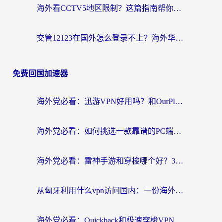
海外看CCTV5地区限制？这篇指南帮你流畅看欧洲杯、NBA还听中文解说
交管12123在国外怎么登录不上？海外华人必看的回国加速器选择指南
免费回国加速器
海外党必看：迅游VPN好用吗？和OurPlay VPN对比哪个回国效果更好？附真实体验测评
海外党必看：如何挑选一款靠谱的PC端VPN，让回国冲浪不再卡顿
海外党必看：雷神手游和穿梭哪个好？3步教你选对回国加速器（附实测对比）
从匈牙利用什么vpn访问国内：一份海外游子的网络归乡指南
海外党必看：Quickback和极速穿梭VPN好用吗？3步选对回国加速器实现无缝刷国内资源