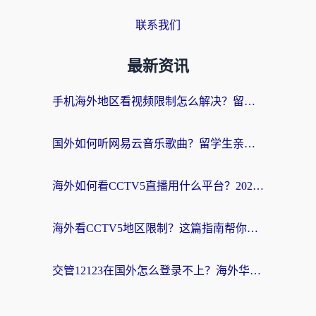
联系我们
最新资讯
手机海外地区看视频限制怎么解决？留学生亲测有效的回国加速器指南
国外如何听网易云音乐歌曲？留学生亲测有效的回国加速方案
海外如何看CCTV5直播用什么平台？2026最新指南：看欧洲杯、中超、奥运不再卡
海外看CCTV5地区限制？这篇指南帮你流畅看欧洲杯、NBA还听中文解说
交管12123在国外怎么登录不上？海外华人必看的回国加速器选择指南