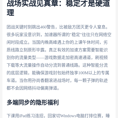
战场实战见真章：稳定才是硬道
理
团战关键时刻跳出460警告，比被敌方团灭更令人窒息。
很多玩家没意识到，加速器所谓的"稳定"往往只在网络空
闲时段成立。当国内晚高峰遇上你的上课午休时间，劣
质线路立刻原形毕露。真正有效的加速方案需要智能识
别你的流量类型——游戏数据走加密高速通道，刷视频
下载等大流量操作自动分流到普通线路。这种智能分流
的底层逻辑，能确保游戏封包始终独享100M以上的专属
车道。当你用孙尚香翻滚进战场时，每一颗子弹的轨迹
都不会因网络抖动偏离弹道。
多端同步的隐形福利
下课用iPad练习连招，回家切Windows电脑打排位赛，睡