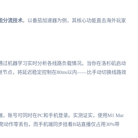
能分流技术
。以番茄加速器为例，其核心功能直击海外玩家
点，通过机器学习实时分析各线路负载情况。当你在洛杉矶启动
节点，将延迟稳定控制在80ms以内——比手动切换线路效
iOS移动端，账号可同时在PC和手机登录。实测证实，使用M1 Mac
爬动作零丢包，而手机端同步挂着B站直播仅占用30%带