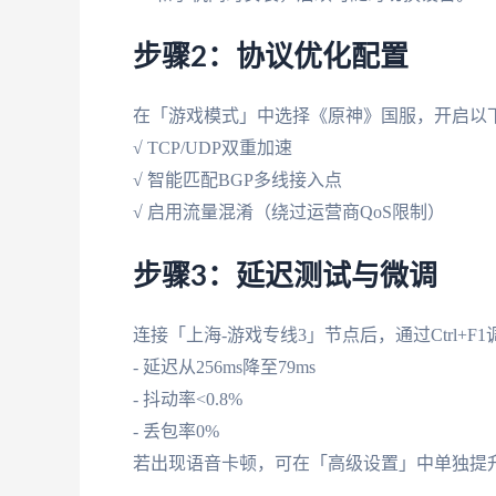
步骤2：协议优化配置
在「游戏模式」中选择《原神》国服，开启以
√ TCP/UDP双重加速
√ 智能匹配BGP多线接入点
√ 启用流量混淆（绕过运营商QoS限制）
步骤3：延迟测试与微调
连接「上海-游戏专线3」节点后，通过Ctrl+
- 延迟从256ms降至79ms
- 抖动率<0.8%
- 丢包率0%
若出现语音卡顿，可在「高级设置」中单独提