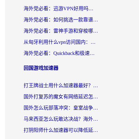
海外党必看：迅游VPN好用吗？和OurPlay VPN对比哪个回国效果更好？附真实体验测评
海外党必看：如何挑选一款靠谱的PC端VPN，让回国冲浪不再卡顿
海外党必看：雷神手游和穿梭哪个好？3步教你选对回国加速器（附实测对比）
从匈牙利用什么vpn访问国内：一份海外游子的网络归乡指南
海外党必看：Quickback和极速穿梭VPN好用吗？3步选对回国加速器实现无缝刷国内资源
回国游戏加速器
打王牌战士用什么加速器最好？海外玩家的终极选择指南
国外打复苏的魔女有网络延迟怎么办？2026海外玩家国服游戏加速全攻略
国外怎么玩部落冲突：皇室战争不卡？海外玩家畅玩国服游戏终极指南
马来西亚怎么玩敢达决战？海外党国服游戏加速避坑指南（附实测推荐）
打阴阳师什么加速器可以降低延迟？海外玩家的真实困境与破局