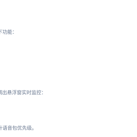
下功能：
F1调出悬浮窗实时监控：
升语音包优先级。