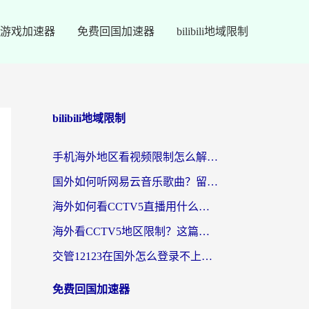
游戏加速器
免费回国加速器
bilibili地域限制
bilibili地域限制
手机海外地区看视频限制怎么解决？留学生亲测有效的回国加速器指南
国外如何听网易云音乐歌曲？留学生亲测有效的回国加速方案
海外如何看CCTV5直播用什么平台？2026最新指南：看欧洲杯、中超、奥运不再卡
海外看CCTV5地区限制？这篇指南帮你流畅看欧洲杯、NBA还听中文解说
交管12123在国外怎么登录不上？海外华人必看的回国加速器选择指南
免费回国加速器