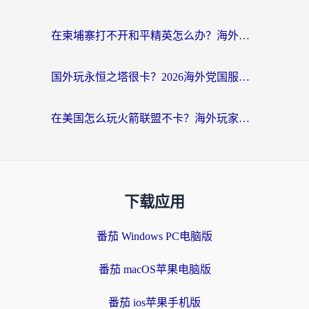
在柬埔寨打不开和平精英怎么办？海外党必看的国服游戏加速终极指南
国外玩永恒之塔很卡？2026海外党国服游戏加速器终极指南（附街头篮球坦克世界实测）
在美国怎么玩火箭联盟不卡？海外玩家国服游戏加速终极指南（附明日方舟美版王者荣耀优化技巧）
下载应用
番茄 Windows PC电脑版
番茄 macOS苹果电脑版
番茄 ios苹果手机版