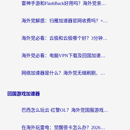
雷神手游和FlashBack好用吗？海外党亲测指南，避开破解版坑轻松访问国内资源
海外党解惑：归雁加速器官网收费吗？+3个回国加速问题的真实答案
海外党必看：云极和云极哪个好？3分钟选对回国加速器，无缝访问国内资源
海外党必看：电脑VPN下载及回国加速器选择指南——无缝访问国内资源不再难
网络加速器是什么？海外党无缝刷剧、看NBA的实用指南
回国游戏加速器
巴西怎么玩云·红警OL？海外党国服游戏加速终极攻略（附非洲逆水寒&天下山海低延迟技巧）
在海外玩雷电：觉醒很卡怎么办？2026终极指南帮你告别延迟与卡顿