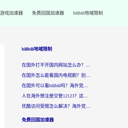
游戏加速器
免费回国加速器
bilibili地域限制
bilibili地域限制
在国外打不开国内网站怎么办？海外华人亲测的回国加速器选择指南
在国外怎么能看国内电视剧？别再踩坑！这篇给你真实解决方案
在国外可以看bilibili吗？海外党追剧看番的终极解决方案来了
人在海外想注册交管12123？这篇攻略帮你搞定（附回国加速神器）
优酷访问受限怎么解决？海外党亲测有效的回国加速方案
免费回国加速器