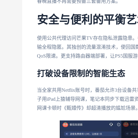
春晚直播不再需要预备三套备用方案。
安全与便利的平衡艺
使用公共代理访问芒果TV存在隐私泄露隐患
输全程隐匿。其独创的流量混淆技术，使回国数
QoS限速。更支持路由器端部署，让PS5国服
打破设备限制的智能生态
当全家共用Netflix账号时，番茄允许3台设
子用iPad上猿辅导网课，笔记本同步下载迅
网课卡顿时《甄嬛传》却超清播放的尴尬场景