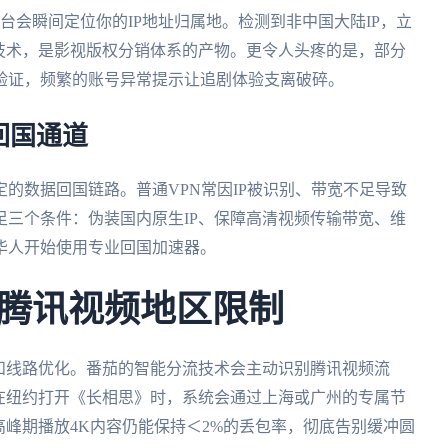
台会瞬间定位你的IP地址归属地。检测到非中国大陆IP，立
技术，是影视版权分销体系的产物。更令人头疼的是，部分
验证，频繁的账号异常提示让追剧体验支离破碎。
回国通道
的数据回国链路。普通VPN常因IP被识别、带宽不足导致
三个条件：伪装国内原生IP、保障高清视频传输带宽、维
华人开始使用专业回国加速器。
腾讯视频地区限制
和线路优化。番茄的智能分流技术会主动识别腾讯视频流
在纽约打开《长相思》时，系统会通过上海或广州的专属节
高峰期播放4K内容仍能保持＜2%的丢包率，彻底告别缓冲圆