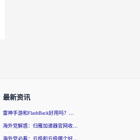
最新资讯
雷神手游和FlashBack好用吗？海外党亲测指南，避开破解版坑轻松访问国内资源
海外党解惑：归雁加速器官网收费吗？+3个回国加速问题的真实答案
海外党必看：云极和云极哪个好？3分钟选对回国加速器，无缝访问国内资源