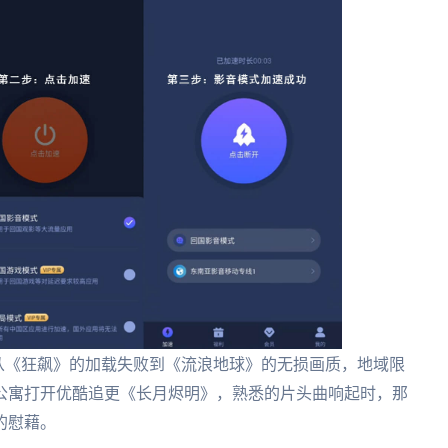
，从《狂飙》的加载失败到《流浪地球》的无损画质，地域限
公寓打开优酷追更《长月烬明》，熟悉的片头曲响起时，那
的慰藉。