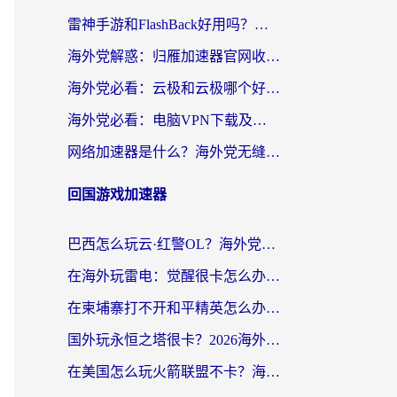
雷神手游和FlashBack好用吗？海外党亲测指南，避开破解版坑轻松访问国内资源
海外党解惑：归雁加速器官网收费吗？+3个回国加速问题的真实答案
海外党必看：云极和云极哪个好？3分钟选对回国加速器，无缝访问国内资源
海外党必看：电脑VPN下载及回国加速器选择指南——无缝访问国内资源不再难
网络加速器是什么？海外党无缝刷剧、看NBA的实用指南
回国游戏加速器
巴西怎么玩云·红警OL？海外党国服游戏加速终极攻略（附非洲逆水寒&天下山海低延迟技巧）
在海外玩雷电：觉醒很卡怎么办？2026终极指南帮你告别延迟与卡顿
在柬埔寨打不开和平精英怎么办？海外党必看的国服游戏加速终极指南
国外玩永恒之塔很卡？2026海外党国服游戏加速器终极指南（附街头篮球坦克世界实测）
在美国怎么玩火箭联盟不卡？海外玩家国服游戏加速终极指南（附明日方舟美版王者荣耀优化技巧）