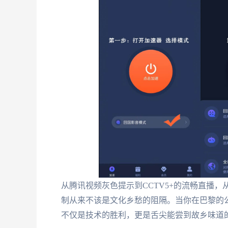
从腾讯视频灰色提示到CCTV5+的流畅直播
制从来不该是文化乡愁的阻隔。当你在巴黎的
不仅是技术的胜利，更是舌尖能尝到故乡味道