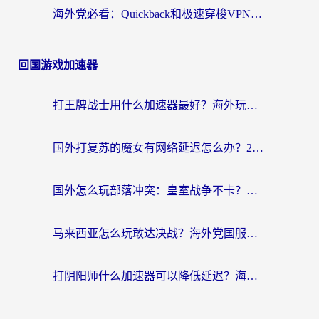
海外党必看：Quickback和极速穿梭VPN好用吗？3步选对回国加速器实现无缝刷国内资源
回国游戏加速器
打王牌战士用什么加速器最好？海外玩家的终极选择指南
国外打复苏的魔女有网络延迟怎么办？2026海外玩家国服游戏加速全攻略
国外怎么玩部落冲突：皇室战争不卡？海外玩家畅玩国服游戏终极指南
马来西亚怎么玩敢达决战？海外党国服游戏加速避坑指南（附实测推荐）
打阴阳师什么加速器可以降低延迟？海外玩家的真实困境与破局