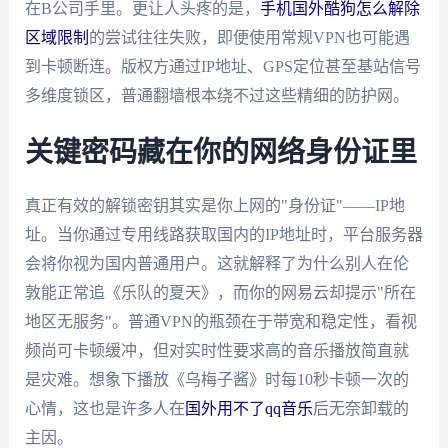
在B公司手里。更让人头疼的是，
手机国外酷狗怎么解除
区域限制
的尝试往往失败，即便使用常规VPN也可能遇
到卡顿断连。版权方通过IP地址、GPS定位甚至基站信号
多维度锁区，普通翻墙根本绕不过这些精细的防护网。
关键密码藏在你的网络身份证里
真正有效的解锁密钥其实是你上网的"身份证"——IP地
址。当你通过专用线路获取国内的IP地址时，平台服务器
会将你视为国内普通用户。这就解释了为什么别人在伦
敦能正常追《乐队的夏天》，而你的网易云却提示"所在
地区无服务"。普通VPN的瓶颈在于带宽和稳定性，看视
频尚可卡顿缓冲，但对实时性要求高的音乐播放简直就
是灾难。想象下播放《乌梅子酱》时每10秒卡顿一次的
心情，这也是许多人在
国外用不了qq音乐
后无奈卸载的
主因。