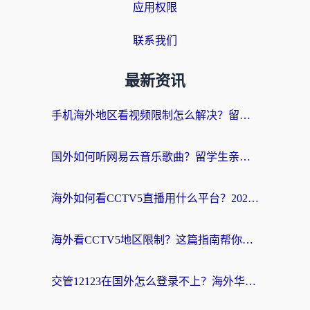
应用权限
联系我们
最新资讯
手机海外地区看视频限制怎么解决？留学生亲测有效的回国加速器指南
国外如何听网易云音乐歌曲？留学生亲测有效的回国加速方案
海外如何看CCTV5直播用什么平台？2026最新指南：看欧洲杯、中超、奥运不再卡
海外看CCTV5地区限制？这篇指南帮你流畅看欧洲杯、NBA还听中文解说
交管12123在国外怎么登录不上？海外华人必看的回国加速器选择指南