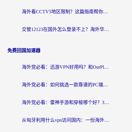
海外看CCTV5地区限制？这篇指南帮你流畅看欧洲杯、NBA还听中文解说
交管12123在国外怎么登录不上？海外华人必看的回国加速器选择指南
免费回国加速器
海外党必看：迅游VPN好用吗？和OurPlay VPN对比哪个回国效果更好？附真实体验测评
海外党必看：如何挑选一款靠谱的PC端VPN，让回国冲浪不再卡顿
海外党必看：雷神手游和穿梭哪个好？3步教你选对回国加速器（附实测对比）
从匈牙利用什么vpn访问国内：一份海外游子的网络归乡指南