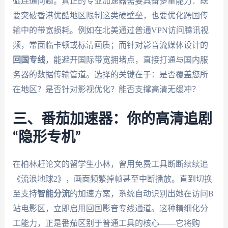
础连通问题。真正的专业加速器需要具备多重能力：既
要突破香港优酷地区限制这类硬壁垒，也要优化跨国传
输中的带宽损耗。例如在北美通过普通VPN访问腾讯视
频，常面临卡顿或标清画质；而针对影音流媒体设计的
回国专线
，能避开国际带宽拥堵点，直接打通与国内服
务器的数据传输管道。选择的关键在于：是否覆盖您所
在地区？是否针对影视优化？能否支撑高清无缓冲？
三、番茄加速器：你的高清追剧
“隐形专机”
在柏林赶论文的留学生小林，曾用免费工具断断续续追
《流浪地球2》，画面频繁掉帧甚至中断播放。直到切换
至支持
智能分流
的加速方案，系统自动识别出她在访问B
站电影区，立即启用回国影音专线通道。这种精细化分
工能力，正是番茄区别于普通工具的核心——它将购