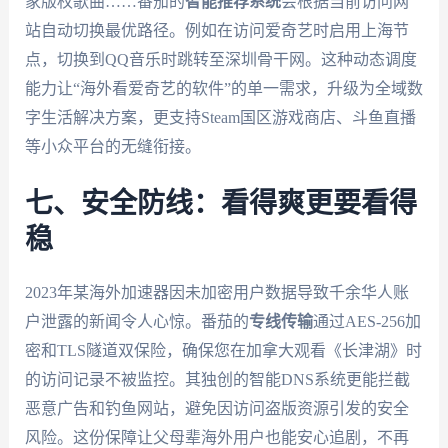
家版权歌曲……番茄的
智能推荐系统
会根据当前访问网
站自动切换最优路径。例如在访问爱奇艺时启用上海节
点，切换到QQ音乐时跳转至深圳骨干网。这种动态调度
能力让“海外看爱奇艺的软件”的单一需求，升级为全域数
字生活解决方案，更支持Steam国区游戏商店、斗鱼直播
等小众平台的无缝衔接。
七、安全防线：看得爽更要看得
稳
2023年某海外加速器因未加密用户数据导致千余华人账
户泄露的新闻令人心惊。番茄的
专线传输
通过AES-256加
密和TLS隧道双保险，确保您在加拿大观看《长津湖》时
的访问记录不被监控。其独创的智能DNS系统更能拦截
恶意广告和钓鱼网站，避免因访问盗版资源引发的安全
风险。这份保障让父母辈海外用户也能安心追剧，不再