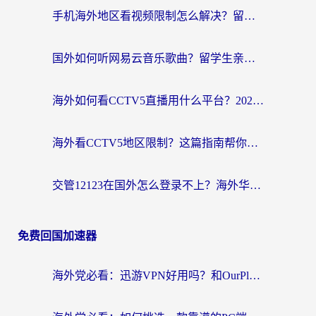
手机海外地区看视频限制怎么解决？留学生亲测有效的回国加速器指南
国外如何听网易云音乐歌曲？留学生亲测有效的回国加速方案
海外如何看CCTV5直播用什么平台？2026最新指南：看欧洲杯、中超、奥运不再卡
海外看CCTV5地区限制？这篇指南帮你流畅看欧洲杯、NBA还听中文解说
交管12123在国外怎么登录不上？海外华人必看的回国加速器选择指南
免费回国加速器
海外党必看：迅游VPN好用吗？和OurPlay VPN对比哪个回国效果更好？附真实体验测评