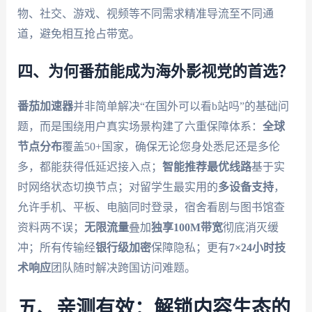
物、社交、游戏、视频等不同需求精准导流至不同通
道，避免相互抢占带宽。
四、为何番茄能成为海外影视党的首选？
番茄加速器
并非简单解决“在国外可以看b站吗”的基础问
题，而是围绕用户真实场景构建了六重保障体系：
全球
节点分布
覆盖50+国家，确保无论您身处悉尼还是多伦
多，都能获得低延迟接入点；
智能推荐最优线路
基于实
时网络状态切换节点；对留学生最实用的
多设备支持
，
允许手机、平板、电脑同时登录，宿舍看剧与图书馆查
资料两不误；
无限流量
叠加
独享100M带宽
彻底消灭缓
冲；所有传输经
银行级加密
保障隐私；更有
7×24小时技
术响应
团队随时解决跨国访问难题。
五、亲测有效：解锁内容生态的