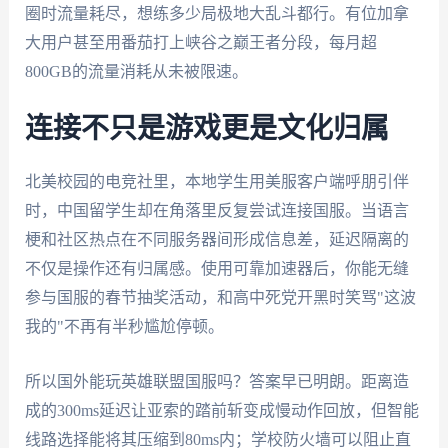
圈时流量耗尽，想练多少局极地大乱斗都行。有位加拿
大用户甚至用番茄打上峡谷之巅王者分段，每月超
800GB的流量消耗从未被限速。
连接不只是游戏更是文化归属
北美校园的电竞社里，本地学生用美服客户端呼朋引伴
时，中国留学生却在角落里反复尝试连接国服。当语言
梗和社区热点在不同服务器间形成信息差，延迟隔离的
不仅是操作还有归属感。使用可靠加速器后，你能无缝
参与国服的春节抽奖活动，和高中死党开黑时笑骂"这波
我的"不再有半秒尴尬停顿。
所以国外能玩英雄联盟国服吗？答案早已明朗。距离造
成的300ms延迟让亚索的踏前斩变成慢动作回放，但智能
线路选择能将其压缩到80ms内；学校防火墙可以阻止直