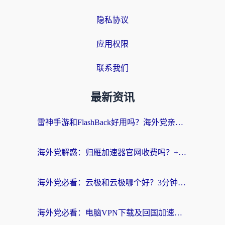
隐私协议
应用权限
联系我们
最新资讯
雷神手游和FlashBack好用吗？海外党亲测指南，避开破解版坑轻松访问国内资源
海外党解惑：归雁加速器官网收费吗？+3个回国加速问题的真实答案
海外党必看：云极和云极哪个好？3分钟选对回国加速器，无缝访问国内资源
海外党必看：电脑VPN下载及回国加速器选择指南——无缝访问国内资源不再难