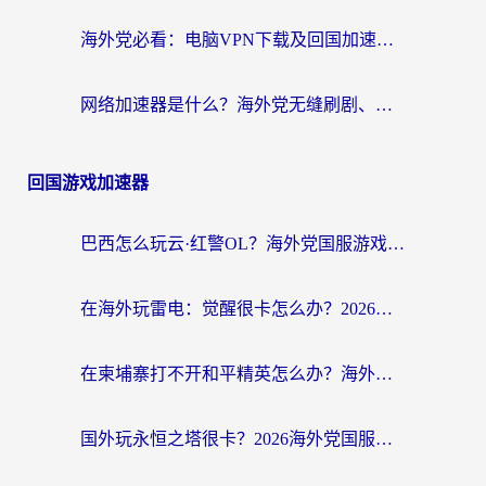
海外党必看：电脑VPN下载及回国加速器选择指南——无缝访问国内资源不再难
网络加速器是什么？海外党无缝刷剧、看NBA的实用指南
回国游戏加速器
巴西怎么玩云·红警OL？海外党国服游戏加速终极攻略（附非洲逆水寒&天下山海低延迟技巧）
在海外玩雷电：觉醒很卡怎么办？2026终极指南帮你告别延迟与卡顿
在柬埔寨打不开和平精英怎么办？海外党必看的国服游戏加速终极指南
国外玩永恒之塔很卡？2026海外党国服游戏加速器终极指南（附街头篮球坦克世界实测）