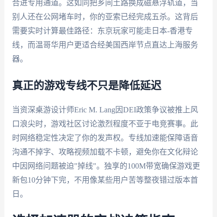
合进专用通道。这如同把乡间土路换成磁悬浮轨道，当
别人还在公网堵车时，你的亚索已经完成五杀。这背后
需要实时计算最佳路径：东京玩家可能走日本-香港专
线，而温哥华用户更适合经美国西岸节点直达上海服务
器。
真正的游戏专线不只是降低延迟
当资深桌游设计师Eric M. Lang因DEI政策争议被推上风
口浪尖时，游戏社区讨论激烈程度不亚于电竞赛事。此
时网络稳定性决定了你的发声权。专线加速能保障语音
沟通不掉字、攻略视频加载不卡顿，避免你在文化辩论
中因网络问题被迫"掉线"。独享的100M带宽确保游戏更
新包10分钟下完，不用像某些用户苦等整夜错过版本首
日。