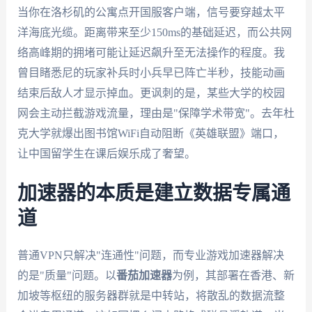
当你在洛杉矶的公寓点开国服客户端，信号要穿越太平
洋海底光缆。距离带来至少150ms的基础延迟，而公共网
络高峰期的拥堵可能让延迟飙升至无法操作的程度。我
曾目睹悉尼的玩家补兵时小兵早已阵亡半秒，技能动画
结束后敌人才显示掉血。更讽刺的是，某些大学的校园
网会主动拦截游戏流量，理由是"保障学术带宽"。去年杜
克大学就爆出图书馆WiFi自动阻断《英雄联盟》端口，
让中国留学生在课后娱乐成了奢望。
加速器的本质是建立数据专属通
道
普通VPN只解决"连通性"问题，而专业游戏加速器解决
的是"质量"问题。以
番茄加速器
为例，其部署在香港、新
加坡等枢纽的服务器群就是中转站，将散乱的数据流整