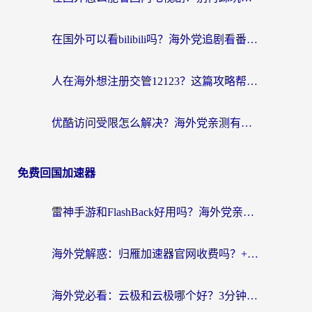
在国外可以看bilibili吗？海外党追剧看番的终极解决方案来了
人在海外想注册交管12123？这篇攻略帮你搞定（附回国加速神器）
优酷访问受限怎么解决？海外党亲测有效的回国加速方案
免费回国加速器
雷神手游和FlashBack好用吗？海外党亲测指南，避开破解版坑轻松访问国内资源
海外党解惑：归雁加速器官网收费吗？+3个回国加速问题的真实答案
海外党必看：云极和云极哪个好？3分钟选对回国加速器，无缝访问国内资源