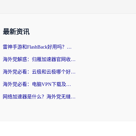
最新资讯
雷神手游和FlashBack好用吗？海外党亲测指南，避开破解版坑轻松访问国内资源
海外党解惑：归雁加速器官网收费吗？+3个回国加速问题的真实答案
海外党必看：云极和云极哪个好？3分钟选对回国加速器，无缝访问国内资源
海外党必看：电脑VPN下载及回国加速器选择指南——无缝访问国内资源不再难
网络加速器是什么？海外党无缝刷剧、看NBA的实用指南