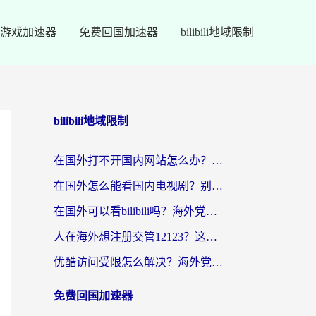
游戏加速器
免费回国加速器
bilibili地域限制
bilibili地域限制
在国外打不开国内网站怎么办？海外华人亲测的回国加速器选择指南
在国外怎么能看国内电视剧？别再踩坑！这篇给你真实解决方案
在国外可以看bilibili吗？海外党追剧看番的终极解决方案来了
人在海外想注册交管12123？这篇攻略帮你搞定（附回国加速神器）
优酷访问受限怎么解决？海外党亲测有效的回国加速方案
免费回国加速器