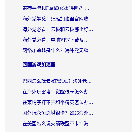
雷神手游和FlashBack好用吗？海外党亲测指南，避开破解版坑轻松访问国内资源
海外党解惑：归雁加速器官网收费吗？+3个回国加速问题的真实答案
海外党必看：云极和云极哪个好？3分钟选对回国加速器，无缝访问国内资源
海外党必看：电脑VPN下载及回国加速器选择指南——无缝访问国内资源不再难
网络加速器是什么？海外党无缝刷剧、看NBA的实用指南
回国游戏加速器
巴西怎么玩云·红警OL？海外党国服游戏加速终极攻略（附非洲逆水寒&天下山海低延迟技巧）
在海外玩雷电：觉醒很卡怎么办？2026终极指南帮你告别延迟与卡顿
在柬埔寨打不开和平精英怎么办？海外党必看的国服游戏加速终极指南
国外玩永恒之塔很卡？2026海外党国服游戏加速器终极指南（附街头篮球坦克世界实测）
在美国怎么玩火箭联盟不卡？海外玩家国服游戏加速终极指南（附明日方舟美版王者荣耀优化技巧）