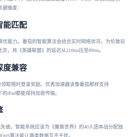
关键维度：
智能匹配
态择优能力。番茄的智能算法会结合实时网络状况，为伦敦玩
，将《英雄联盟》的延迟从210ms压至89ms。
深度兼容
录领取限时登录奖励。优秀加速器该像番茄那样支持
校园网下的iPad都能保持加密传输。
擎
顾此失彼。智能系统应该为《魔兽世界》的40人团本战分配独
QoS算法能让两类数据互不干扰。