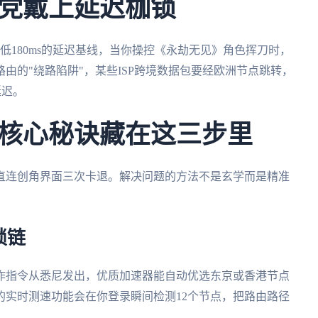
党戴上延迟枷锁
最低180ms的延迟基线，当你操控《永劫无见》角色挥刀时，
由的"绕路陷阱"，某些ISP跨境数据包要经欧洲节点跳转，
延迟。
核心秘诀藏在这三步里
直连创角界面三次卡退。解决问题的方法不是玄学而是精准
锁链
作指令从悉尼发出，优质加速器能自动优选东京或香港节点
的实时测速功能会在你登录瞬间检测12个节点，把路由路径