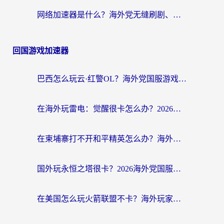
网络加速器是什么？海外党无缝刷剧、看NBA的实用指南
回国游戏加速器
巴西怎么玩云·红警OL？海外党国服游戏加速终极攻略（附非洲逆水寒&天下山海低延迟技巧）
在海外玩雷电：觉醒很卡怎么办？2026终极指南帮你告别延迟与卡顿
在柬埔寨打不开和平精英怎么办？海外党必看的国服游戏加速终极指南
国外玩永恒之塔很卡？2026海外党国服游戏加速器终极指南（附街头篮球坦克世界实测）
在美国怎么玩火箭联盟不卡？海外玩家国服游戏加速终极指南（附明日方舟美版王者荣耀优化技巧）