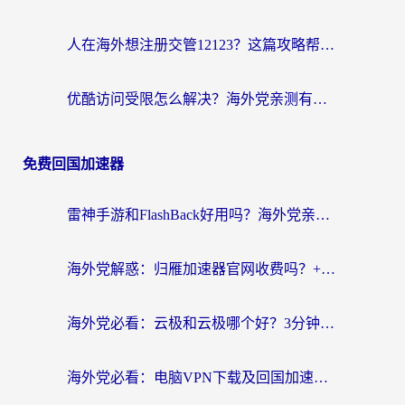
人在海外想注册交管12123？这篇攻略帮你搞定（附回国加速神器）
优酷访问受限怎么解决？海外党亲测有效的回国加速方案
免费回国加速器
雷神手游和FlashBack好用吗？海外党亲测指南，避开破解版坑轻松访问国内资源
海外党解惑：归雁加速器官网收费吗？+3个回国加速问题的真实答案
海外党必看：云极和云极哪个好？3分钟选对回国加速器，无缝访问国内资源
海外党必看：电脑VPN下载及回国加速器选择指南——无缝访问国内资源不再难