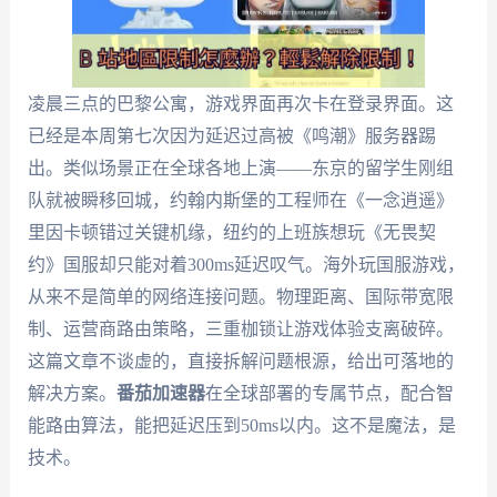
凌晨三点的巴黎公寓，游戏界面再次卡在登录界面。这
已经是本周第七次因为延迟过高被《鸣潮》服务器踢
出。类似场景正在全球各地上演——东京的留学生刚组
队就被瞬移回城，约翰内斯堡的工程师在《一念逍遥》
里因卡顿错过关键机缘，纽约的上班族想玩《无畏契
约》国服却只能对着300ms延迟叹气。海外玩国服游戏，
从来不是简单的网络连接问题。物理距离、国际带宽限
制、运营商路由策略，三重枷锁让游戏体验支离破碎。
这篇文章不谈虚的，直接拆解问题根源，给出可落地的
解决方案。
番茄加速器
在全球部署的专属节点，配合智
能路由算法，能把延迟压到50ms以内。这不是魔法，是
技术。