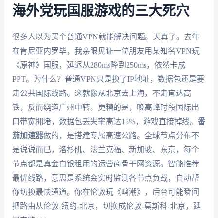
海外党玩国服游戏的三大死穴
很多人以为买个普通VPN就能解决问题。天真了。去年
在肯尼亚内罗毕，我亲眼见证一位朋友用某知名VPN玩
《原神》国服，延迟从280ms降到250ms，依然卡成
PPT。为什么？普通VPN只是换了IP地址，数据包还是要
走公共国际线路。这就像从北京去上海，不走直达高
铁，反而绕道广州中转。更糟的是，晚高峰时段国际出
口带宽拥堵，数据包丢失率高达15%，游戏直接掉线。
番
茄加速器
做的，是搭建专属高速公路。全球节点分布不
是说说而已，洛杉矶、法兰克福、新加坡、东京，每个
节点都是真金白银租用的运营商骨干网资源。智能推荐
最优线路，意思是系统会实时监测各节点负载，自动帮
你切换最快通道。你在伦敦玩《鸣潮》，后台可能瞬间
把路由从伦敦-纽约-北京，切换成伦敦-莫斯科-北京，延