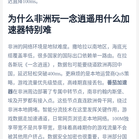
迟直降100ms。
为什么非洲玩一念逍遥用什么加
速器特别难
非洲的网络环境是地狱难度。撒哈拉以南地区，海底光
缆覆盖率低，很多国家的国际出口依赖单一路由。在拉
各斯玩《一念逍遥》，数据包可能要绕道欧洲再回中
国，延迟轻松突破400ms。更麻烦的是本地运营商QoS策
略，游戏流量优先级垫底，高峰期直接丢包。
番茄加速
器
在非洲周边部署了专属中转节点，南非约翰内斯堡、
埃及开罗都有接入点。这些节点直连欧洲骨干网，绕过
非洲本地拥堵。智能分流技术在这里发挥关键作用，游
戏数据走加速通道，日常网页浏览走本地网络。100M独
享带宽不是共享带宽，意味着高峰期你的游戏流量不会
被其他用户挤占。数据安全加密也很重要，非洲部分国