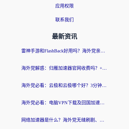
应用权限
联系我们
最新资讯
雷神手游和FlashBack好用吗？海外党亲测指南，避开破解版坑轻松访问国内资源
海外党解惑：归雁加速器官网收费吗？+3个回国加速问题的真实答案
海外党必看：云极和云极哪个好？3分钟选对回国加速器，无缝访问国内资源
海外党必看：电脑VPN下载及回国加速器选择指南——无缝访问国内资源不再难
网络加速器是什么？海外党无缝刷剧、看NBA的实用指南