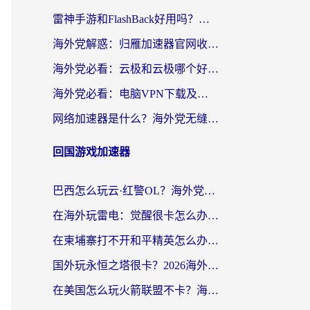
雷神手游和FlashBack好用吗？海外党亲测指南，避开破解版坑轻松访问国内资源
海外党解惑：归雁加速器官网收费吗？+3个回国加速问题的真实答案
海外党必看：云极和云极哪个好？3分钟选对回国加速器，无缝访问国内资源
海外党必看：电脑VPN下载及回国加速器选择指南——无缝访问国内资源不再难
网络加速器是什么？海外党无缝刷剧、看NBA的实用指南
回国游戏加速器
巴西怎么玩云·红警OL？海外党国服游戏加速终极攻略（附非洲逆水寒&天下山海低延迟技巧）
在海外玩雷电：觉醒很卡怎么办？2026终极指南帮你告别延迟与卡顿
在柬埔寨打不开和平精英怎么办？海外党必看的国服游戏加速终极指南
国外玩永恒之塔很卡？2026海外党国服游戏加速器终极指南（附街头篮球坦克世界实测）
在美国怎么玩火箭联盟不卡？海外玩家国服游戏加速终极指南（附明日方舟美版王者荣耀优化技巧）