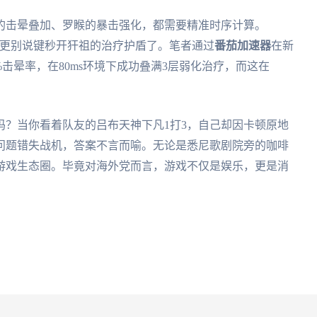
的击晕叠加、罗睺的暴击强化，都需要精准时序计算。
发，更别说键秒开犴祖的治疗护盾了。笔者通过
番茄加速器
在新
%击晕率，在80ms环境下成功叠满3层弱化治疗，而这在
吗？当你看着队友的吕布天神下凡1打3，自己却因卡顿原地
问题错失战机，答案不言而喻。无论是悉尼歌剧院旁的咖啡
游戏生态圈。毕竟对海外党而言，游戏不仅是娱乐，更是消