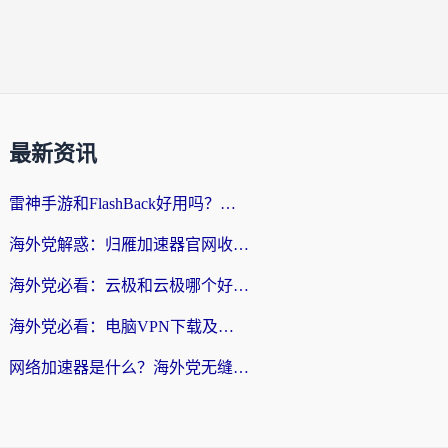
最新资讯
雷神手游和FlashBack好用吗？海外党亲测指南，避开破解版坑轻松访问国内资源
海外党解惑：归雁加速器官网收费吗？+3个回国加速问题的真实答案
海外党必看：云极和云极哪个好？3分钟选对回国加速器，无缝访问国内资源
海外党必看：电脑VPN下载及回国加速器选择指南——无缝访问国内资源不再难
网络加速器是什么？海外党无缝刷剧、看NBA的实用指南