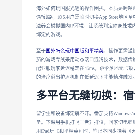
海外如何玩国服光遇的操作困扰，本质是跨越账
遇”线路，iOS用户需临时切换App Store
速器会模拟国内IP环境，让系统判定你身处境
绑定的游戏。
至于
国外怎么玩中国版和平精英
，操作更需谨
茄的游戏专线采用动态端口混淆技术，数据传输全
配亚服玩家延迟稳定在45ms，跳伞落地无卡
的治疗溢出护盾机制在低延迟下才能精准触发
多平台无缝切换：宿
留学生和设备绑定解不开。番茄支持Windows/
备。下课用手机打《王者》排位，回家切电脑
用iPad玩《和平精英》时，笔记本同步挂着