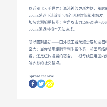
以近期《大千世界》混沌神兽更新为例，鲲鹏
200ms延迟下连谛听40%的闪避增幅都难触
加坡实测鲲鹏技能：主角攻击力156%伤害+30
300ms延迟时根本无法达成。
所以回到最初——国外玩王者荣耀需要加速器
空大；当你想用鲲鹏背刺朱雀体系，却因网络
馆，还是纽约凌晨的宿舍，一根专线直连国内
解乡愁的社交锚点。
Spread the love