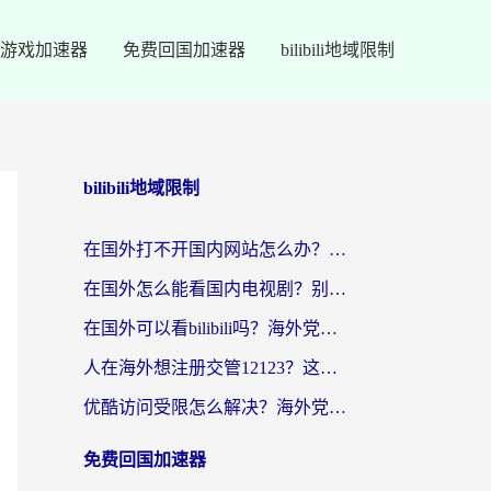
游戏加速器
免费回国加速器
bilibili地域限制
bilibili地域限制
在国外打不开国内网站怎么办？海外华人亲测的回国加速器选择指南
在国外怎么能看国内电视剧？别再踩坑！这篇给你真实解决方案
在国外可以看bilibili吗？海外党追剧看番的终极解决方案来了
人在海外想注册交管12123？这篇攻略帮你搞定（附回国加速神器）
优酷访问受限怎么解决？海外党亲测有效的回国加速方案
免费回国加速器