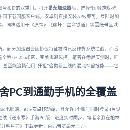
号和IP的双重门。打开
番茄加速器
后，选择“国服游戏-光
地区至中国下载国服客户端，安卓则直接安装APK即可。登陆时加
内。同样适用于《原神》《崩坏：星穹铁道》等需账号区域
慎。部分加速器会因协议特征被腾讯反作弊系统拦截，而番
程aes-256加密，完美规避风控。笔者在悉尼实测时，匹
顿，甚至能流畅使用“犴祖”这类新上线的混沌神兽技能——它
。
舍PC到通勤手机的全覆盖
mac电脑端、iOS/安卓移动端，且允许1个账号同时登录4台设
继续《逆水寒》手游PC版，进度实时同步。笔者亲测在柏林
《天涯明月刀》下载更新，百兆带宽毫无压力。