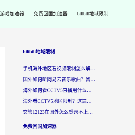
游戏加速器
免费回国加速器
bilibili地域限制
bilibili地域限制
手机海外地区看视频限制怎么解决？留学生亲测有效的回国加速器指南
国外如何听网易云音乐歌曲？留学生亲测有效的回国加速方案
海外如何看CCTV5直播用什么平台？2026最新指南：看欧洲杯、中超、奥运不再卡
海外看CCTV5地区限制？这篇指南帮你流畅看欧洲杯、NBA还听中文解说
交管12123在国外怎么登录不上？海外华人必看的回国加速器选择指南
免费回国加速器