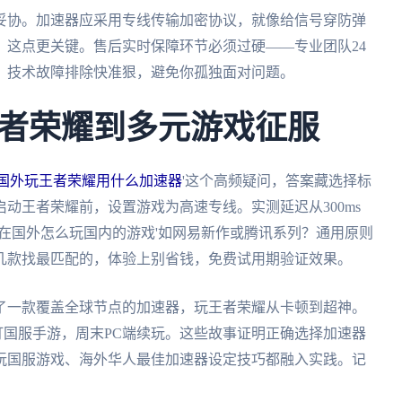
妥协。加速器应采用专线传输加密协议，就像给信号穿防弹
，这点更关键。售后实时保障环节必须过硬——专业团队24
。技术故障排除快准狠，避免你孤独面对问题。
者荣耀到多元游戏征服
国外玩王者荣耀用什么加速器
'这个高频疑问，答案藏选择标
动王者荣耀前，设置游戏为高速专线。实测延迟从300ms
'在国外怎么玩国内的游戏'如网易新作或腾讯系列？通用原则
几款找最匹配的，体验上别省钱，免费试用期验证效果。
了一款覆盖全球节点的加速器，玩王者荣耀从卡顿到超神。
e打国服手游，周末PC端续玩。这些故事证明正确选择加速器
玩国服游戏、海外华人最佳加速器设定技巧都融入实践。记