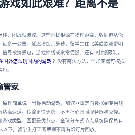
游戏如此艰难？距离不是
半秒，团战就溃败。这些困扰根源在物理距离：数据包从你
。每多一公里，延迟增加几毫秒，留学生住北美或欧洲更明
信号被挤丢包，游戏掉线成家常便饭。还有IP封锁限制，
在国外怎么玩国内的游戏
'？没有魔法方法，但加速器可模拟
最短。
输管家
计。原理简单说：当你启动游戏，加速器重定向数据到专用线
直达高速道。传输更快更稳，不再担心国服服务器响应慢。
和游戏类型，匹配最优节点。全球分布式节点系统确保总有
ms以下，留学生打王者荣耀不再看幻灯片回放。