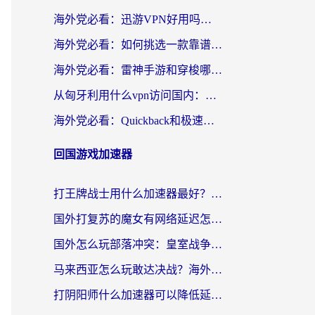
海外党必看：迅游VPN好用吗？和OurPlay VPN对比哪个回国效果更好？附真实体验测评
海外党必看：如何挑选一款靠谱的PC端VPN，让回国冲浪不再卡顿
海外党必看：雷神手游和穿梭哪个好？3步教你选对回国加速器（附实测对比）
从匈牙利用什么vpn访问国内：一份海外游子的网络归乡指南
海外党必看：Quickback和极速穿梭VPN好用吗？3步选对回国加速器实现无缝刷国内资源
回国游戏加速器
打王牌战士用什么加速器最好？海外玩家的终极选择指南
国外打复苏的魔女有网络延迟怎么办？2026海外玩家国服游戏加速全攻略
国外怎么玩部落冲突：皇室战争不卡？海外玩家畅玩国服游戏终极指南
马来西亚怎么玩敢达决战？海外党国服游戏加速避坑指南（附实测推荐）
打阴阳师什么加速器可以降低延迟？海外玩家的真实困境与破局