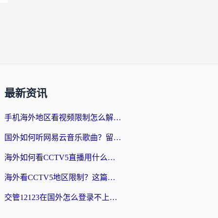
最新资讯
手机海外地区看视频限制怎么解决？留学生亲测有效的回国加速器指南
国外如何听网易云音乐歌曲？留学生亲测有效的回国加速方案
海外如何看CCTV5直播用什么平台？2026最新指南：看欧洲杯、中超、奥运不再卡
海外看CCTV5地区限制？这篇指南帮你流畅看欧洲杯、NBA还听中文解说
交管12123在国外怎么登录不上？海外华人必看的回国加速器选择指南