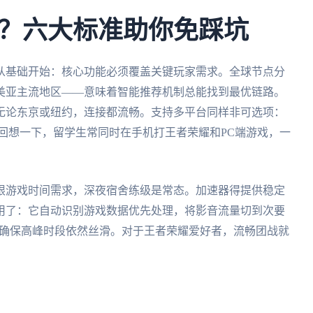
？六大标准助你免踩坑
从基础开始：核心功能必须覆盖关键玩家需求。全球节点分
美亚主流地区——意味着智能推荐机制总能找到最优链路。
无论东京或纽约，连接都流畅。支持多平台同样非可选项：
随意切换。回想一下，留学生常同时在手机打王者荣耀和PC端游戏，一
限游戏时间需求，深夜宿舍练级是常态。加速器得提供稳定
用了：它自动识别游戏数据优先处理，将影音流量切到次要
宽确保高峰时段依然丝滑。对于王者荣耀爱好者，流畅团战就