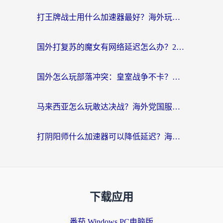
打王牌战士用什么加速器最好？海外玩家的终极选择指南
国外打复苏的魔女有网络延迟怎么办？2026海外玩家国服游戏加速全攻略
国外怎么玩部落冲突：皇室战争不卡？海外玩家畅玩国服游戏终极指南
马来西亚怎么玩敢达决战？海外党国服游戏加速避坑指南（附实测推荐）
打阴阳师什么加速器可以降低延迟？海外玩家的真实困境与破局
下载应用
番茄 Windows PC电脑版