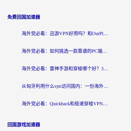
免费回国加速器
海外党必看：迅游VPN好用吗？和OurPlay VPN对比哪个回国效果更好？附真实体验测评
海外党必看：如何挑选一款靠谱的PC端VPN，让回国冲浪不再卡顿
海外党必看：雷神手游和穿梭哪个好？3步教你选对回国加速器（附实测对比）
从匈牙利用什么vpn访问国内：一份海外游子的网络归乡指南
海外党必看：Quickback和极速穿梭VPN好用吗？3步选对回国加速器实现无缝刷国内资源
回国游戏加速器