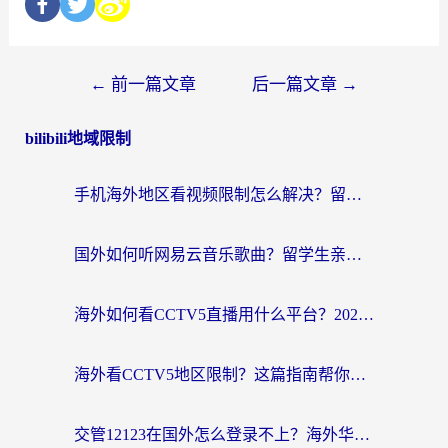
←
前一篇文章
后一篇文章
→
bilibili地域限制
手机海外地区看视频限制怎么解决？留学生亲测有效的回国加速器指南
国外如何听网易云音乐歌曲？留学生亲测有效的回国加速方案
海外如何看CCTV5直播用什么平台？2026最新指南：看欧洲杯、中超、奥运不再卡
海外看CCTV5地区限制？这篇指南帮你流畅看欧洲杯、NBA还听中文解说
交管12123在国外怎么登录不上？海外华人必看的回国加速器选择指南