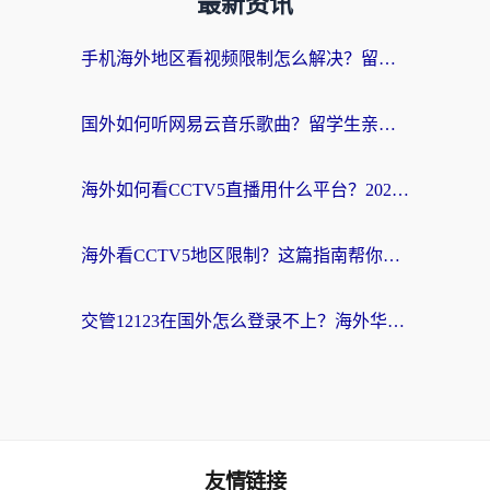
最新资讯
手机海外地区看视频限制怎么解决？留学生亲测有效的回国加速器指南
国外如何听网易云音乐歌曲？留学生亲测有效的回国加速方案
海外如何看CCTV5直播用什么平台？2026最新指南：看欧洲杯、中超、奥运不再卡
海外看CCTV5地区限制？这篇指南帮你流畅看欧洲杯、NBA还听中文解说
交管12123在国外怎么登录不上？海外华人必看的回国加速器选择指南
友情链接