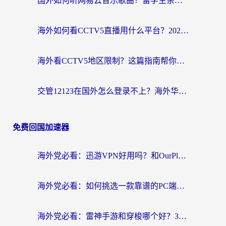
国外如何听网易云音乐歌曲？留学生亲测有效的回国加速方案
海外如何看CCTV5直播用什么平台？2026最新指南：看欧洲杯、中超、奥运不再卡
海外看CCTV5地区限制？这篇指南帮你流畅看欧洲杯、NBA还听中文解说
交管12123在国外怎么登录不上？海外华人必看的回国加速器选择指南
免费回国加速器
海外党必看：迅游VPN好用吗？和OurPlay VPN对比哪个回国效果更好？附真实体验测评
海外党必看：如何挑选一款靠谱的PC端VPN，让回国冲浪不再卡顿
海外党必看：雷神手游和穿梭哪个好？3步教你选对回国加速器（附实测对比）