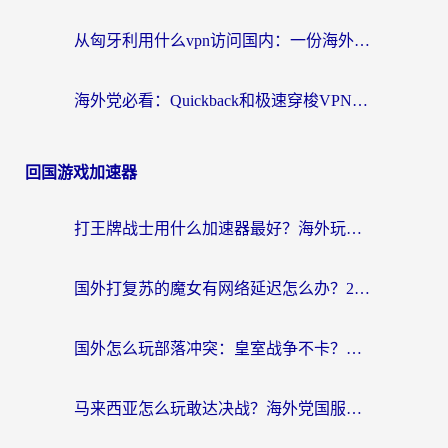
从匈牙利用什么vpn访问国内：一份海外游子的网络归乡指南
海外党必看：Quickback和极速穿梭VPN好用吗？3步选对回国加速器实现无缝刷国内资源
回国游戏加速器
打王牌战士用什么加速器最好？海外玩家的终极选择指南
国外打复苏的魔女有网络延迟怎么办？2026海外玩家国服游戏加速全攻略
国外怎么玩部落冲突：皇室战争不卡？海外玩家畅玩国服游戏终极指南
马来西亚怎么玩敢达决战？海外党国服游戏加速避坑指南（附实测推荐）