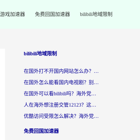
游戏加速器
免费回国加速器
bilibili地域限制
bilibili地域限制
在国外打不开国内网站怎么办？海外华人亲测的回国加速器选择指南
在国外怎么能看国内电视剧？别再踩坑！这篇给你真实解决方案
在国外可以看bilibili吗？海外党追剧看番的终极解决方案来了
人在海外想注册交管12123？这篇攻略帮你搞定（附回国加速神器）
优酷访问受限怎么解决？海外党亲测有效的回国加速方案
免费回国加速器