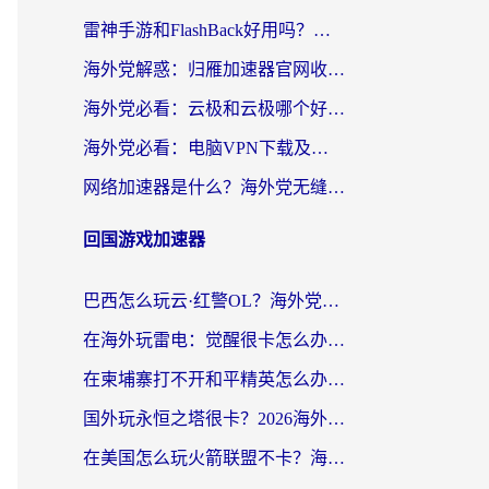
雷神手游和FlashBack好用吗？海外党亲测指南，避开破解版坑轻松访问国内资源
海外党解惑：归雁加速器官网收费吗？+3个回国加速问题的真实答案
海外党必看：云极和云极哪个好？3分钟选对回国加速器，无缝访问国内资源
海外党必看：电脑VPN下载及回国加速器选择指南——无缝访问国内资源不再难
网络加速器是什么？海外党无缝刷剧、看NBA的实用指南
回国游戏加速器
巴西怎么玩云·红警OL？海外党国服游戏加速终极攻略（附非洲逆水寒&天下山海低延迟技巧）
在海外玩雷电：觉醒很卡怎么办？2026终极指南帮你告别延迟与卡顿
在柬埔寨打不开和平精英怎么办？海外党必看的国服游戏加速终极指南
国外玩永恒之塔很卡？2026海外党国服游戏加速器终极指南（附街头篮球坦克世界实测）
在美国怎么玩火箭联盟不卡？海外玩家国服游戏加速终极指南（附明日方舟美版王者荣耀优化技巧）