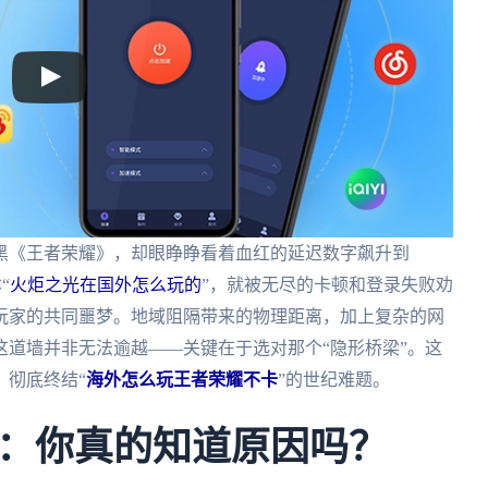
黑《王者荣耀》，却眼睁睁看着血红的延迟数字飙升到
“
火炬之光在国外怎么玩的
”，就被无尽的卡顿和登录失败劝
华人玩家的共同噩梦。地域阻隔带来的物理距离，加上复杂的网
道墙并非无法逾越——关键在于选对那个“隐形桥梁”。这
，彻底终结“
海外怎么玩王者荣耀不卡
”的世纪难题。
：你真的知道原因吗？