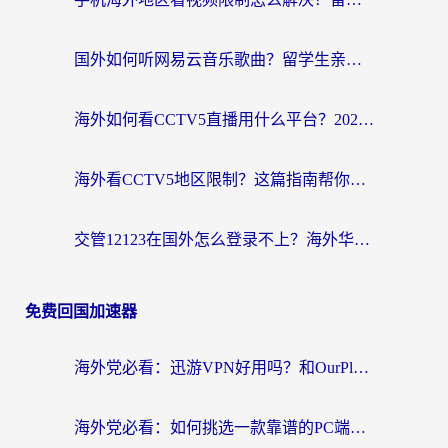
国外如何听网易云音乐歌曲？留学生亲测有效的回国加速方案
海外如何看CCTV5直播用什么平台？2026最新指南：看欧洲杯、中超、奥运不再卡
海外看CCTV5地区限制？这篇指南帮你流畅看欧洲杯、NBA还听中文解说
交管12123在国外怎么登录不上？海外华人必看的回国加速器选择指南
免费回国加速器
海外党必看：迅游VPN好用吗？和OurPlay VPN对比哪个回国效果更好？附真实体验测评
海外党必看：如何挑选一款靠谱的PC端VPN，让回国冲浪不再卡顿