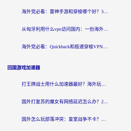
海外党必看：雷神手游和穿梭哪个好？3步教你选对回国加速器（附实测对比）
从匈牙利用什么vpn访问国内：一份海外游子的网络归乡指南
海外党必看：Quickback和极速穿梭VPN好用吗？3步选对回国加速器实现无缝刷国内资源
回国游戏加速器
打王牌战士用什么加速器最好？海外玩家的终极选择指南
国外打复苏的魔女有网络延迟怎么办？2026海外玩家国服游戏加速全攻略
国外怎么玩部落冲突：皇室战争不卡？海外玩家畅玩国服游戏终极指南