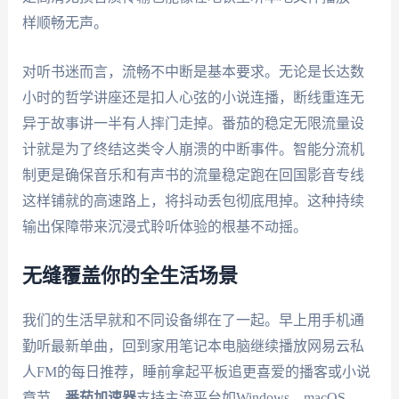
样顺畅无声。
对听书迷而言，流畅不中断是基本要求。无论是长达数
小时的哲学讲座还是扣人心弦的小说连播，断线重连无
异于故事讲一半有人摔门走掉。番茄的稳定无限流量设
计就是为了终结这类令人崩溃的中断事件。智能分流机
制更是确保音乐和有声书的流量稳定跑在回国影音专线
这样铺就的高速路上，将抖动丢包彻底甩掉。这种持续
输出保障带来沉浸式聆听体验的根基不动摇。
无缝覆盖你的全生活场景
我们的生活早就和不同设备绑在了一起。早上用手机通
勤听最新单曲，回到家用笔记本电脑继续播放网易云私
人FM的每日推荐，睡前拿起平板追更喜爱的播客或小说
章节。
番茄加速器
支持主流平台如Windows、macOS、