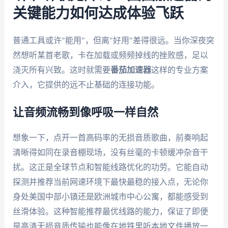
关键能力如何达成体验飞跃
普通工具或许"能用"，但离"好用"差得很远。当你深夜突
然想听某首老歌，卡在加载或频频掉线的挫败感，足以
浇灭所有兴致。这时就需要
番茄加速器
这样的专业方案
介入，它提供的远不止基础的连接功能。
让音频流畅到像呼吸一样自然
想象一下，点开一首高码率的无损音质歌曲，前奏响起
清晰得如同在录音棚现场，没有丝毫的卡顿缓冲杂音干
扰。这正是全球节点和智能线路优化的功劳。它能自动
探测并推荐当前网速环境下最快最稳的接入点，无论你
身处美国中部小镇还是欧洲城市中心公寓，都能感受到
丝滑体验。这种智能推荐最优线路的能力，保证了即便
是高清无损音质传输也能像在地铁里听本地文件播放一