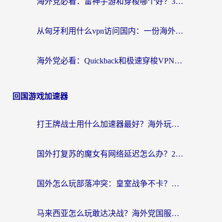
海外党必看：雷神手游和穿梭哪个好？3步教你选对回国加速器（附实测对比）
从匈牙利用什么vpn访问国内：一份海外游子的网络归乡指南
海外党必看：Quickback和极速穿梭VPN好用吗？3步选对回国加速器实现无缝刷国内资源
回国游戏加速器
打王牌战士用什么加速器最好？海外玩家的终极选择指南
国外打复苏的魔女有网络延迟怎么办？2026海外玩家国服游戏加速全攻略
国外怎么玩部落冲突：皇室战争不卡？海外玩家畅玩国服游戏终极指南
马来西亚怎么玩敢达决战？海外党国服游戏加速避坑指南（附实测推荐）