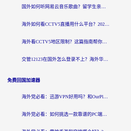
国外如何听网易云音乐歌曲？留学生亲测有效的回国加速方案
海外如何看CCTV5直播用什么平台？2026最新指南：看欧洲杯、中超、奥运不再卡
海外看CCTV5地区限制？这篇指南帮你流畅看欧洲杯、NBA还听中文解说
交管12123在国外怎么登录不上？海外华人必看的回国加速器选择指南
免费回国加速器
海外党必看：迅游VPN好用吗？和OurPlay VPN对比哪个回国效果更好？附真实体验测评
海外党必看：如何挑选一款靠谱的PC端VPN，让回国冲浪不再卡顿