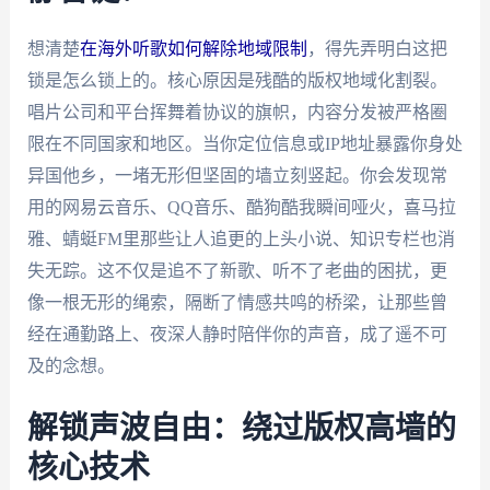
想清楚
在海外听歌如何解除地域限制
，得先弄明白这把
锁是怎么锁上的。核心原因是残酷的版权地域化割裂。
唱片公司和平台挥舞着协议的旗帜，内容分发被严格圈
限在不同国家和地区。当你定位信息或IP地址暴露你身处
异国他乡，一堵无形但坚固的墙立刻竖起。你会发现常
用的网易云音乐、QQ音乐、酷狗酷我瞬间哑火，喜马拉
雅、蜻蜓FM里那些让人追更的上头小说、知识专栏也消
失无踪。这不仅是追不了新歌、听不了老曲的困扰，更
像一根无形的绳索，隔断了情感共鸣的桥梁，让那些曾
经在通勤路上、夜深人静时陪伴你的声音，成了遥不可
及的念想。
解锁声波自由：绕过版权高墙的
核心技术