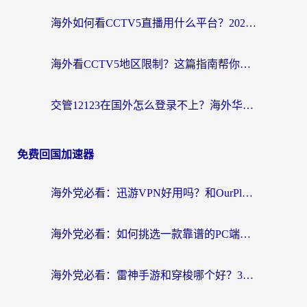
海外如何看CCTV5直播用什么平台？2026最新指南：看欧洲杯、中超、奥运不再卡
海外看CCTV5地区限制？这篇指南帮你流畅看欧洲杯、NBA还听中文解说
交管12123在国外怎么登录不上？海外华人必看的回国加速器选择指南
免费回国加速器
海外党必看：迅游VPN好用吗？和OurPlay VPN对比哪个回国效果更好？附真实体验测评
海外党必看：如何挑选一款靠谱的PC端VPN，让回国冲浪不再卡顿
海外党必看：雷神手游和穿梭哪个好？3步教你选对回国加速器（附实测对比）