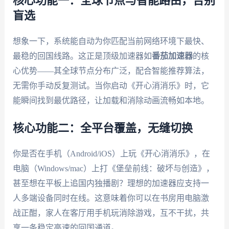
核心功能一：全球节点与智能路由，告别
盲选
想象一下，系统能自动为你匹配当前网络环境下最快、
最稳的回国线路。这正是顶级加速器如
番茄加速器
的核
心优势——其全球节点分布广泛，配合智能推荐算法，
无需你手动反复测试。当你启动《开心消消乐》时，它
能瞬间找到最优路径，让加载和消除动画流畅如本地。
核心功能二：全平台覆盖，无缝切换
你是否在手机（Android/iOS）上玩《开心消消乐》，在
电脑（Windows/mac）上打《堡垒前线：破坏与创造》，
甚至想在平板上追国内独播剧？理想的加速器应支持一
人多端设备同时在线。这意味着你可以在书房用电脑激
战正酣，家人在客厅用手机玩消除游戏，互不干扰，共
享一条稳定高速的回国通道。