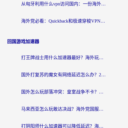
从匈牙利用什么vpn访问国内：一份海外游子的网络归乡指南
海外党必看：Quickback和极速穿梭VPN好用吗？3步选对回国加速器实现无缝刷国内资源
回国游戏加速器
打王牌战士用什么加速器最好？海外玩家的终极选择指南
国外打复苏的魔女有网络延迟怎么办？2026海外玩家国服游戏加速全攻略
国外怎么玩部落冲突：皇室战争不卡？海外玩家畅玩国服游戏终极指南
马来西亚怎么玩敢达决战？海外党国服游戏加速避坑指南（附实测推荐）
打阴阳师什么加速器可以降低延迟？海外玩家的真实困境与破局