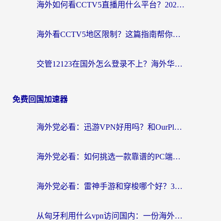
海外如何看CCTV5直播用什么平台？2026最新指南：看欧洲杯、中超、奥运不再卡
海外看CCTV5地区限制？这篇指南帮你流畅看欧洲杯、NBA还听中文解说
交管12123在国外怎么登录不上？海外华人必看的回国加速器选择指南
免费回国加速器
海外党必看：迅游VPN好用吗？和OurPlay VPN对比哪个回国效果更好？附真实体验测评
海外党必看：如何挑选一款靠谱的PC端VPN，让回国冲浪不再卡顿
海外党必看：雷神手游和穿梭哪个好？3步教你选对回国加速器（附实测对比）
从匈牙利用什么vpn访问国内：一份海外游子的网络归乡指南