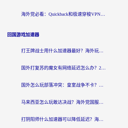
海外党必看：Quickback和极速穿梭VPN好用吗？3步选对回国加速器实现无缝刷国内资源
回国游戏加速器
打王牌战士用什么加速器最好？海外玩家的终极选择指南
国外打复苏的魔女有网络延迟怎么办？2026海外玩家国服游戏加速全攻略
国外怎么玩部落冲突：皇室战争不卡？海外玩家畅玩国服游戏终极指南
马来西亚怎么玩敢达决战？海外党国服游戏加速避坑指南（附实测推荐）
打阴阳师什么加速器可以降低延迟？海外玩家的真实困境与破局