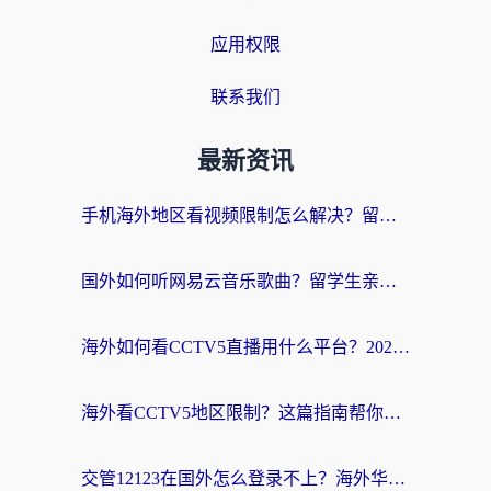
应用权限
联系我们
最新资讯
手机海外地区看视频限制怎么解决？留学生亲测有效的回国加速器指南
国外如何听网易云音乐歌曲？留学生亲测有效的回国加速方案
海外如何看CCTV5直播用什么平台？2026最新指南：看欧洲杯、中超、奥运不再卡
海外看CCTV5地区限制？这篇指南帮你流畅看欧洲杯、NBA还听中文解说
交管12123在国外怎么登录不上？海外华人必看的回国加速器选择指南