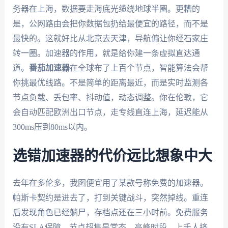
务器在上海，数据要走海底光缆绕地球半圈。更糟的
是，公网路由会把你数据包扔给最便宜的路径，而不是
最快的。这就好比从北京去天津，导航偏让你经石家庄
转一圈。加速器的作用，就是给你建一条虚拟直达通
道。
番茄加速器
在全球布了上百个节点，智能算法会帮
你挑最优线路。不是简单的距离最近，而是实时监测各
节点负载、丢包率、抖动值，动态调整。你在伦敦，它
会自动匹配欧洲出口节点，走专线直连上海，延迟能从
300ms压到80ms以内。
选错加速器的代价远比想象中大
去年在多伦多，我图便宜用了某款号称免费的加速器。
帕斯卡契约是进去了，打到关键战斗，突然掉线。重连
后发现角色已经躺尸，存档点还在三小时前。免费服务
没有SLA保障，节点超售是常态。高峰时段，上千人挤