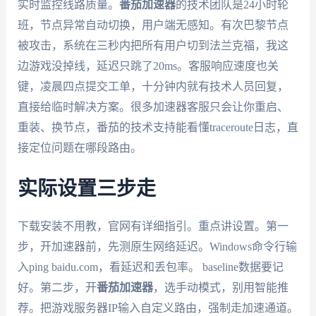
实时监控线路质量。
番茄加速器
的技术团队是24小时轮
班，节点异常自动切换，用户端无感知。有次巴黎节点
被攻击，系统在三秒内把所有用户切到法兰克福，我这
边游戏没掉线，延迟只跳了20ms。客服响应速度也关
键，凌晨四点提交工单，十分钟内就有技术人员回复，
直接给临时解决方案。很多加速器客服只会让你重启、
重装、换节点，番茄的技术支持能看懂traceroute日志，直
接定位问题在哪段路由。
实际设置三步走
下载安装不用教，官网有详细指引。重点讲设置。第一
步，开加速器前，先测原生网络延迟。Windows命令行输
入ping baidu.com，看延迟和丢包率。 baseline数据要记
好。第二步，开
番茄加速器
，选手动模式，别用智能推
荐。把游戏服务器IP输入自定义路由，强制走加速通道。