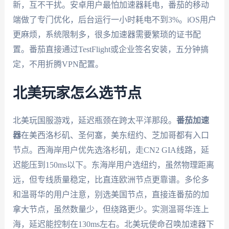
新，互不干扰。安卓用户最怕加速器耗电，番茄的移动
端做了专门优化，后台运行一小时耗电不到3%。iOS用户
更麻烦，系统限制多，很多加速器需要繁琐的证书配
置。番茄直接通过TestFlight或企业签名安装，五分钟搞
定，不用折腾VPN配置。
北美玩家怎么选节点
北美玩国服游戏，延迟瓶颈在跨太平洋那段。
番茄加速
器
在美西洛杉矶、圣何塞，美东纽约、芝加哥都有入口
节点。西海岸用户优先选洛杉矶，走CN2 GIA线路，延
迟能压到150ms以下。东海岸用户选纽约，虽然物理距离
远，但专线质量稳定，比直连欧洲节点更靠谱。多伦多
和温哥华的用户注意，别选美国节点，直接连番茄的加
拿大节点，虽然数量少，但绕路更少。实测温哥华连上
海，延迟能控制在130ms左右。北美玩使命召唤加速器下