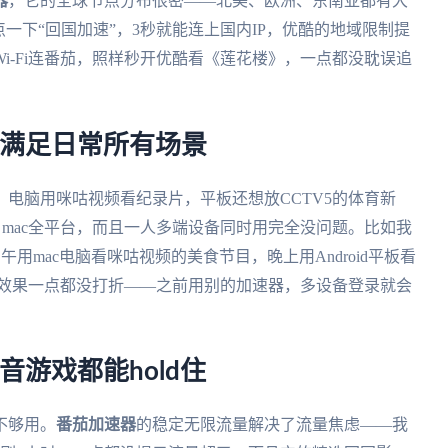
器
，它的全球节点分布很密——北美、欧洲、东南亚都有大
一下“回国加速”，3秒就能连上国内IP，优酷的地域限制提
i-Fi连番茄，照样秒开优酷看《莲花楼》，一点都没耽误追
，满足日常所有场景
电脑用咪咕视频看纪录片，平板还想放CCTV5的体育新
ndows、mac全平台，而且一人多端设备同时用完全没问题。比如我
用mac电脑看咪咕视频的美食节目，晚上用Android平板看
速效果一点都没打折——之前用别的加速器，多设备登录就会
游戏都能hold住
不够用。
番茄加速器
的稳定无限流量解决了流量焦虑——我