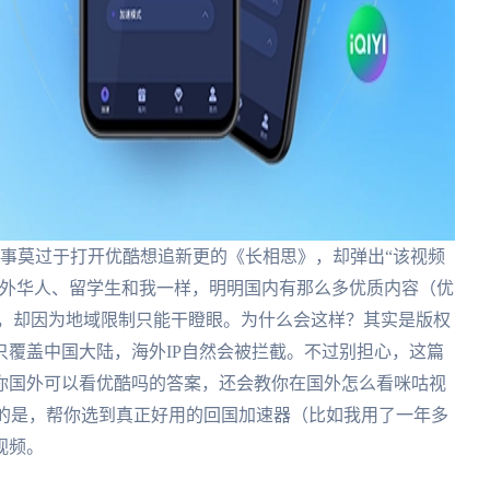
的事莫过于打开优酷想追新更的《长相思》，却弹出“该视频
海外华人、留学生和我一样，明明国内有那么多优质内容（优
），却因为地域限制只能干瞪眼。为什么会这样？其实是版权
覆盖中国大陆，海外IP自然会被拦截。不过别担心，这篇
你国外可以看优酷吗的答案，还会教你在国外怎么看咪咕视
的是，帮你选到真正好用的回国加速器（比如我用了一年多
视频。