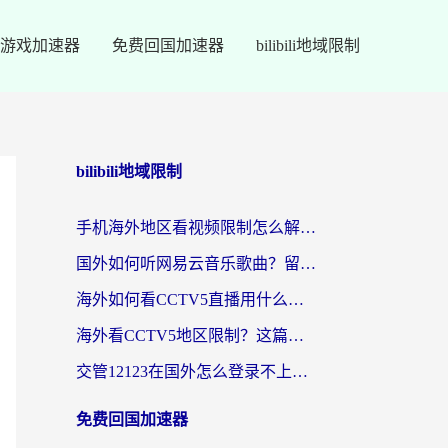
游戏加速器
免费回国加速器
bilibili地域限制
bilibili地域限制
手机海外地区看视频限制怎么解决？留学生亲测有效的回国加速器指南
国外如何听网易云音乐歌曲？留学生亲测有效的回国加速方案
海外如何看CCTV5直播用什么平台？2026最新指南：看欧洲杯、中超、奥运不再卡
海外看CCTV5地区限制？这篇指南帮你流畅看欧洲杯、NBA还听中文解说
交管12123在国外怎么登录不上？海外华人必看的回国加速器选择指南
免费回国加速器