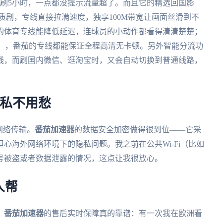
天刷5小时，一点都没提示流量超了。而且它的精选回国影
质剧，专线直接拉满速度，独享100M带宽让画面丝滑到不
的体育专线能降低延迟，连球员的小动作都看得清清楚楚；
幕式），番茄的专线都能保证全程高清无卡顿。另外智能分流功
线，而刷国内微信、逛淘宝时，又会自动切换到普通线路，
隐私不用愁
网络传输。
番茄加速器
的数据安全加密做得很到位——它采
心海外网络环境下的隐私问题。我之前在公共Wi-Fi（比如
号被盗或者数据泄露的情况，这点让我很放心。
人帮
。
番茄加速器
的售后实时保障真的靠谱：有一次我在欧洲看