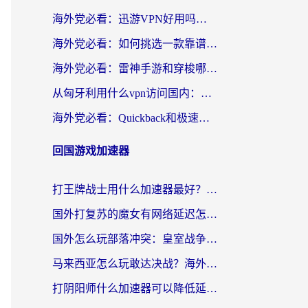
海外党必看：迅游VPN好用吗？和OurPlay VPN对比哪个回国效果更好？附真实体验测评
海外党必看：如何挑选一款靠谱的PC端VPN，让回国冲浪不再卡顿
海外党必看：雷神手游和穿梭哪个好？3步教你选对回国加速器（附实测对比）
从匈牙利用什么vpn访问国内：一份海外游子的网络归乡指南
海外党必看：Quickback和极速穿梭VPN好用吗？3步选对回国加速器实现无缝刷国内资源
回国游戏加速器
打王牌战士用什么加速器最好？海外玩家的终极选择指南
国外打复苏的魔女有网络延迟怎么办？2026海外玩家国服游戏加速全攻略
国外怎么玩部落冲突：皇室战争不卡？海外玩家畅玩国服游戏终极指南
马来西亚怎么玩敢达决战？海外党国服游戏加速避坑指南（附实测推荐）
打阴阳师什么加速器可以降低延迟？海外玩家的真实困境与破局