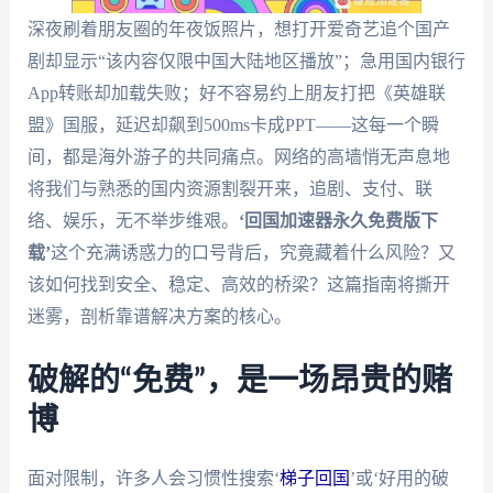
深夜刷着朋友圈的年夜饭照片，想打开爱奇艺追个国产
剧却显示“该内容仅限中国大陆地区播放”；急用国内银行
App转账却加载失败；好不容易约上朋友打把《英雄联
盟》国服，延迟却飙到500ms卡成PPT——这每一个瞬
间，都是海外游子的共同痛点。网络的高墙悄无声息地
将我们与熟悉的国内资源割裂开来，追剧、支付、联
络、娱乐，无不举步维艰。
‘回国加速器永久免费版下
载’
这个充满诱惑力的口号背后，究竟藏着什么风险？又
该如何找到安全、稳定、高效的桥梁？这篇指南将撕开
迷雾，剖析靠谱解决方案的核心。
破解的“免费”，是一场昂贵的赌
博
面对限制，许多人会习惯性搜索‘
梯子回国
’或‘好用的破