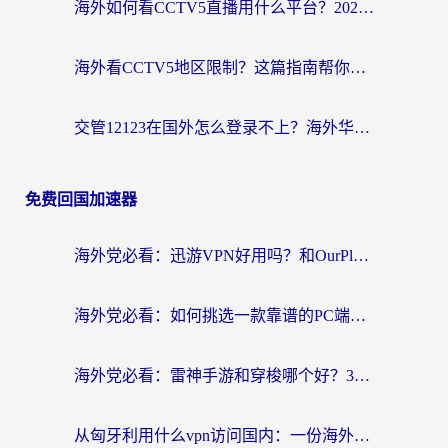
海外如何看CCTV5直播用什么平台？2026最新指南：看欧洲杯、中超、奥运不再卡
海外看CCTV5地区限制？这篇指南帮你流畅看欧洲杯、NBA还听中文解说
交管12123在国外怎么登录不上？海外华人必看的回国加速器选择指南
免费回国加速器
海外党必看：迅游VPN好用吗？和OurPlay VPN对比哪个回国效果更好？附真实体验测评
海外党必看：如何挑选一款靠谱的PC端VPN，让回国冲浪不再卡顿
海外党必看：雷神手游和穿梭哪个好？3步教你选对回国加速器（附实测对比）
从匈牙利用什么vpn访问国内：一份海外游子的网络归乡指南