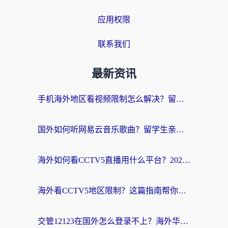
应用权限
联系我们
最新资讯
手机海外地区看视频限制怎么解决？留学生亲测有效的回国加速器指南
国外如何听网易云音乐歌曲？留学生亲测有效的回国加速方案
海外如何看CCTV5直播用什么平台？2026最新指南：看欧洲杯、中超、奥运不再卡
海外看CCTV5地区限制？这篇指南帮你流畅看欧洲杯、NBA还听中文解说
交管12123在国外怎么登录不上？海外华人必看的回国加速器选择指南