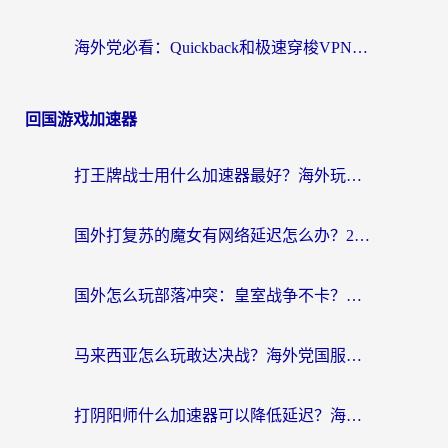
海外党必看：Quickback和极速穿梭VPN好用吗？3步选对回国加速器实现无缝刷国内资源
回国游戏加速器
打王牌战士用什么加速器最好？海外玩家的终极选择指南
国外打复苏的魔女有网络延迟怎么办？2026海外玩家国服游戏加速全攻略
国外怎么玩部落冲突：皇室战争不卡？海外玩家畅玩国服游戏终极指南
马来西亚怎么玩敢达决战？海外党国服游戏加速避坑指南（附实测推荐）
打阴阳师什么加速器可以降低延迟？海外玩家的真实困境与破局