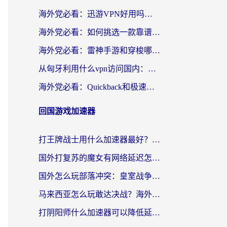
海外党必看：迅游VPN好用吗？和OurPlay VPN对比哪个回国效果更好？附真实体验测评
海外党必看：如何挑选一款靠谱的PC端VPN，让回国冲浪不再卡顿
海外党必看：雷神手游和穿梭哪个好？3步教你选对回国加速器（附实测对比）
从匈牙利用什么vpn访问国内：一份海外游子的网络归乡指南
海外党必看：Quickback和极速穿梭VPN好用吗？3步选对回国加速器实现无缝刷国内资源
回国游戏加速器
打王牌战士用什么加速器最好？海外玩家的终极选择指南
国外打复苏的魔女有网络延迟怎么办？2026海外玩家国服游戏加速全攻略
国外怎么玩部落冲突：皇室战争不卡？海外玩家畅玩国服游戏终极指南
马来西亚怎么玩敢达决战？海外党国服游戏加速避坑指南（附实测推荐）
打阴阳师什么加速器可以降低延迟？海外玩家的真实困境与破局