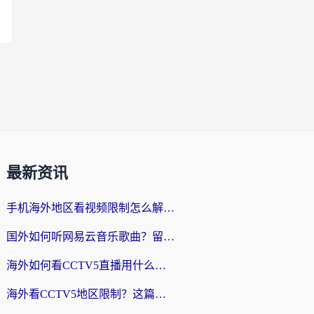
最新资讯
手机海外地区看视频限制怎么解决？留学生亲测有效的回国加速器指南
国外如何听网易云音乐歌曲？留学生亲测有效的回国加速方案
海外如何看CCTV5直播用什么平台？2026最新指南：看欧洲杯、中超、奥运不再卡
海外看CCTV5地区限制？这篇指南帮你流畅看欧洲杯、NBA还听中文解说