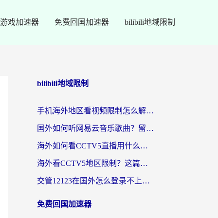
游戏加速器
免费回国加速器
bilibili地域限制
bilibili地域限制
手机海外地区看视频限制怎么解决？留学生亲测有效的回国加速器指南
国外如何听网易云音乐歌曲？留学生亲测有效的回国加速方案
海外如何看CCTV5直播用什么平台？2026最新指南：看欧洲杯、中超、奥运不再卡
海外看CCTV5地区限制？这篇指南帮你流畅看欧洲杯、NBA还听中文解说
交管12123在国外怎么登录不上？海外华人必看的回国加速器选择指南
免费回国加速器