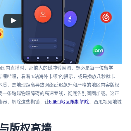
场国内直播时，那恼人的缓冲转圈圈，想必是每一位留学
哩哔哩，看着‘b站海外卡顿’的提示，或是播放几秒就卡
本质，是地理距离导致网络延迟飙升和严格的地区内容版权
要一条跨越物理障碍的高速专线，彻底告别圈圈加载。这正
速器，解除这些枷锁，让
bilibili地区限制解除
、西瓜视频地域
与版权高墙