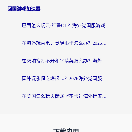
回国游戏加速器
巴西怎么玩云·红警OL？海外党国服游戏加速终极攻略（附非洲逆水寒&天下山海低延迟技巧）
在海外玩雷电：觉醒很卡怎么办？2026终极指南帮你告别延迟与卡顿
在柬埔寨打不开和平精英怎么办？海外党必看的国服游戏加速终极指南
国外玩永恒之塔很卡？2026海外党国服游戏加速器终极指南（附街头篮球坦克世界实测）
在美国怎么玩火箭联盟不卡？海外玩家国服游戏加速终极指南（附明日方舟美版王者荣耀优化技巧）