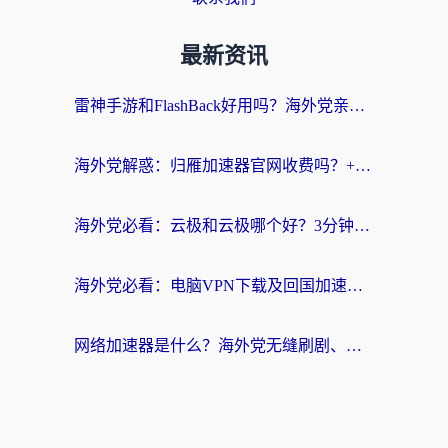
最新资讯
雷神手游和FlashBack好用吗？海外党亲测指南，避开破解版坑轻松访问国内资源
海外党解惑：归雁加速器官网收费吗？+3个回国加速问题的真实答案
海外党必看：云极和云极哪个好？3分钟选对回国加速器，无缝访问国内资源
海外党必看：电脑VPN下载及回国加速器选择指南——无缝访问国内资源不再难
网络加速器是什么？海外党无缝刷剧、看NBA的实用指南