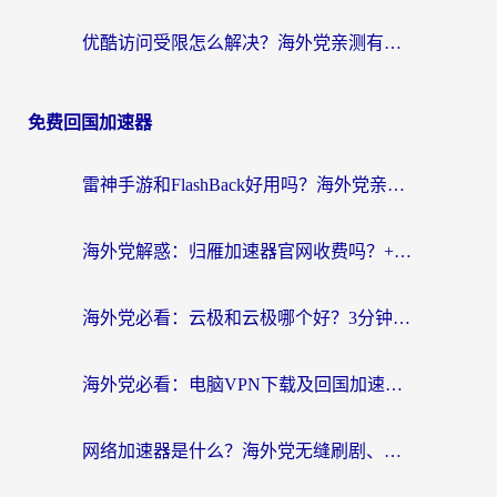
优酷访问受限怎么解决？海外党亲测有效的回国加速方案
免费回国加速器
雷神手游和FlashBack好用吗？海外党亲测指南，避开破解版坑轻松访问国内资源
海外党解惑：归雁加速器官网收费吗？+3个回国加速问题的真实答案
海外党必看：云极和云极哪个好？3分钟选对回国加速器，无缝访问国内资源
海外党必看：电脑VPN下载及回国加速器选择指南——无缝访问国内资源不再难
网络加速器是什么？海外党无缝刷剧、看NBA的实用指南