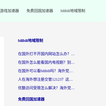
游戏加速器
免费回国加速器
bilibili地域限制
bilibili地域限制
在国外打不开国内网站怎么办？海外华人亲测的回国加速器选择指南
在国外怎么能看国内电视剧？别再踩坑！这篇给你真实解决方案
在国外可以看bilibili吗？海外党追剧看番的终极解决方案来了
人在海外想注册交管12123？这篇攻略帮你搞定（附回国加速神器）
优酷访问受限怎么解决？海外党亲测有效的回国加速方案
免费回国加速器