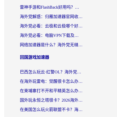
雷神手游和FlashBack好用吗？海外党亲测指南，避开破解版坑轻松访问国内资源
海外党解惑：归雁加速器官网收费吗？+3个回国加速问题的真实答案
海外党必看：云极和云极哪个好？3分钟选对回国加速器，无缝访问国内资源
海外党必看：电脑VPN下载及回国加速器选择指南——无缝访问国内资源不再难
网络加速器是什么？海外党无缝刷剧、看NBA的实用指南
回国游戏加速器
巴西怎么玩云·红警OL？海外党国服游戏加速终极攻略（附非洲逆水寒&天下山海低延迟技巧）
在海外玩雷电：觉醒很卡怎么办？2026终极指南帮你告别延迟与卡顿
在柬埔寨打不开和平精英怎么办？海外党必看的国服游戏加速终极指南
国外玩永恒之塔很卡？2026海外党国服游戏加速器终极指南（附街头篮球坦克世界实测）
在美国怎么玩火箭联盟不卡？海外玩家国服游戏加速终极指南（附明日方舟美版王者荣耀优化技巧）