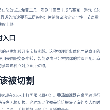
磊在伦敦试过免费工具，看剧时画面卡成马赛克，游戏《永
真正靠谱的加速要看三层架构：传输协议决定安全性，节点数
速度上限。
对入口
尼的赵琳能秒开淘宝特卖版。这种物理距离优化才是真正的
还在用美国服务器中转，智能路由已经根据你的位置匹配北京
的就是这种点对点直连架构。
该被切割
回家却在Xbox上打国服《原神》。
番茄加速器
在桌面端运行
跨设备无损切换。这种场景化覆盖恰恰解决了海外华人同时
钉钉会议，手机播放《歌手》直播的画面。