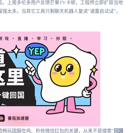
应。上周多伦多用户反馈芒果TV卡顿，工程师立即扩容当地
强太多。当其它工具只剩聊天机器人复读"请重启试试"，
流畅玩国服吃鸡、秒抢微信红包的关键，从来不是搜索"
回国