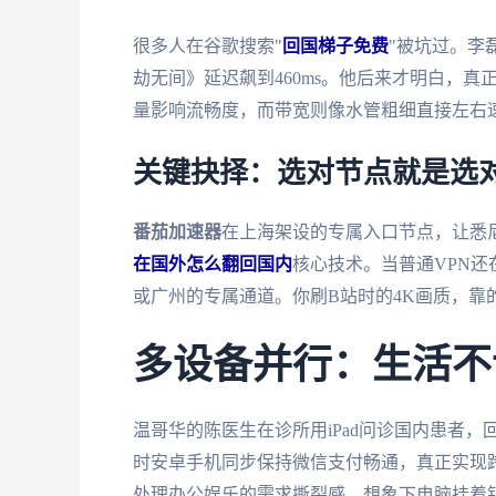
很多人在谷歌搜索"
回国梯子免费
"被坑过。李
劫无间》延迟飙到460ms。他后来才明白，
量影响流畅度，而带宽则像水管粗细直接左右
关键抉择：选对节点就是选
番茄加速器
在上海架设的专属入口节点，让悉
在国外怎么翻回国内
核心技术。当普通VPN
或广州的专属通道。你刷B站时的4K画质，靠
多设备并行：生活不
温哥华的陈医生在诊所用iPad问诊国内患者，
时安卓手机同步保持微信支付畅通，真正实现
处理办公娱乐的需求撕裂感。想象下电脑挂着