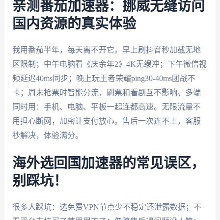
亲测番茄加速器：挪威无缝访问
国内资源的真实体验
我用番茄半年，每天离不开它。早上刷抖音秒加载无地
区限制；中午电脑看《庆余年2》4K无缓冲；下午微信视
频延迟40ms同步；晚上玩王者荣耀ping30-40ms团战不
卡；周末抢票时智能分流，刷票和看剧互不影响。多端
同时用：手机、电脑、平板一起连都高速。无限流量不
用担心断网，加密让支付放心。售后一次连不上，客服
秒解决，体验满分。
海外选回国加速器的常见误区，
别踩坑！
很多人踩坑：选免费VPN节点少不稳定还泄露数据；不