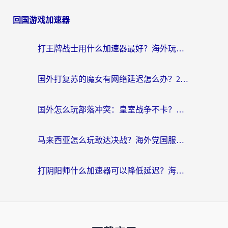
回国游戏加速器
打王牌战士用什么加速器最好？海外玩家的终极选择指南
国外打复苏的魔女有网络延迟怎么办？2026海外玩家国服游戏加速全攻略
国外怎么玩部落冲突：皇室战争不卡？海外玩家畅玩国服游戏终极指南
马来西亚怎么玩敢达决战？海外党国服游戏加速避坑指南（附实测推荐）
打阴阳师什么加速器可以降低延迟？海外玩家的真实困境与破局