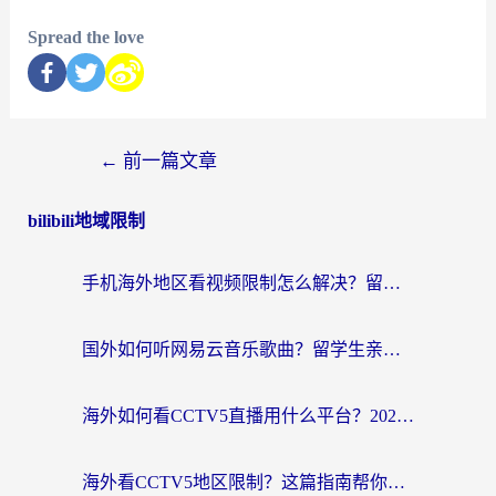
Spread the love
←
前一篇文章
bilibili地域限制
手机海外地区看视频限制怎么解决？留学生亲测有效的回国加速器指南
国外如何听网易云音乐歌曲？留学生亲测有效的回国加速方案
海外如何看CCTV5直播用什么平台？2026最新指南：看欧洲杯、中超、奥运不再卡
海外看CCTV5地区限制？这篇指南帮你流畅看欧洲杯、NBA还听中文解说