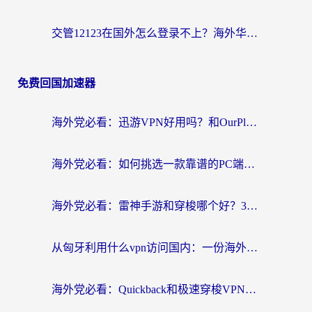
交管12123在国外怎么登录不上？海外华人必看的回国加速器选择指南
免费回国加速器
海外党必看：迅游VPN好用吗？和OurPlay VPN对比哪个回国效果更好？附真实体验测评
海外党必看：如何挑选一款靠谱的PC端VPN，让回国冲浪不再卡顿
海外党必看：雷神手游和穿梭哪个好？3步教你选对回国加速器（附实测对比）
从匈牙利用什么vpn访问国内：一份海外游子的网络归乡指南
海外党必看：Quickback和极速穿梭VPN好用吗？3步选对回国加速器实现无缝刷国内资源