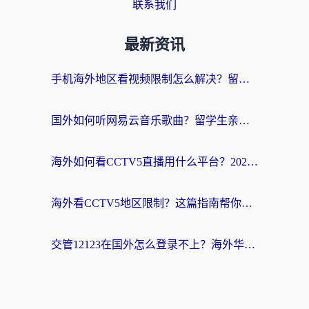
联系我们
最新资讯
手机海外地区看视频限制怎么解决？留学生亲测有效的回国加速器指南
国外如何听网易云音乐歌曲？留学生亲测有效的回国加速方案
海外如何看CCTV5直播用什么平台？2026最新指南：看欧洲杯、中超、奥运不再卡
海外看CCTV5地区限制？这篇指南帮你流畅看欧洲杯、NBA还听中文解说
交管12123在国外怎么登录不上？海外华人必看的回国加速器选择指南