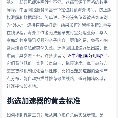
飙》，却只见缓冲圈转个不停。这痛苦源于严格的数字
屏障。中国网络服务商基于IP定位封锁海外访问，防止版
权泄露和数据风险。简单说，你的设备位置被系统识别
为“外人”，连接直接被打断。结果如何？留学生错过重要
在线课程，海外工作者无法登录支付宝处理业务，华人
家庭难共享腾讯视频的亲子内容。更糟的是，免费VPN
常常泄露隐私或突然失效。选择回国加速器是出路，但
市面工具参差不齐。许多读者问“
斧牛和回国好用吗？
”，
它们看似低价，实则节点单一，拖慢速度。真正高效方
案需智能机制优化全局性能，比如
番茄加速器
的全球节
点分布，能自动扫描并推荐最优线路，避开拥堵区域，
让连接快如本地。
挑选加速器的黄金标准
如何找到靠谱工具？我从用户视角总结实战步骤。第一