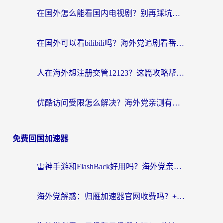
在国外怎么能看国内电视剧？别再踩坑！这篇给你真实解决方案
在国外可以看bilibili吗？海外党追剧看番的终极解决方案来了
人在海外想注册交管12123？这篇攻略帮你搞定（附回国加速神器）
优酷访问受限怎么解决？海外党亲测有效的回国加速方案
免费回国加速器
雷神手游和FlashBack好用吗？海外党亲测指南，避开破解版坑轻松访问国内资源
海外党解惑：归雁加速器官网收费吗？+3个回国加速问题的真实答案