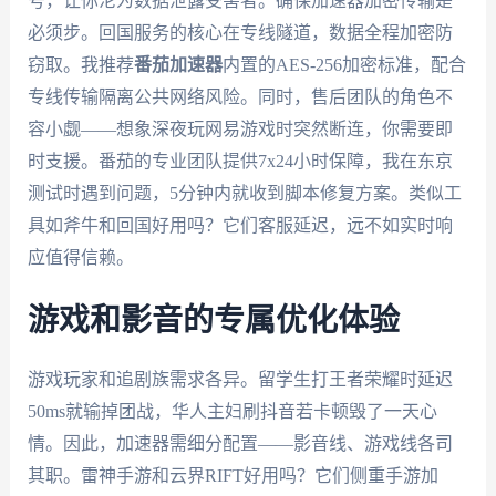
号，让你沦为数据泄露受害者。确保加速器加密传输是
必须步。回国服务的核心在专线隧道，数据全程加密防
窃取。我推荐
番茄加速器
内置的AES-256加密标准，配合
专线传输隔离公共网络风险。同时，售后团队的角色不
容小觑——想象深夜玩网易游戏时突然断连，你需要即
时支援。番茄的专业团队提供7x24小时保障，我在东京
测试时遇到问题，5分钟内就收到脚本修复方案。类似工
具如斧牛和回国好用吗？它们客服延迟，远不如实时响
应值得信赖。
游戏和影音的专属优化体验
游戏玩家和追剧族需求各异。留学生打王者荣耀时延迟
50ms就输掉团战，华人主妇刷抖音若卡顿毁了一天心
情。因此，加速器需细分配置——影音线、游戏线各司
其职。雷神手游和云界RIFT好用吗？它们侧重手游加