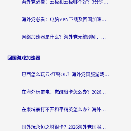
海外党必看：云极和云极哪个好？3分钟选对回国加速器，无缝访问国内资源
海外党必看：电脑VPN下载及回国加速器选择指南——无缝访问国内资源不再难
网络加速器是什么？海外党无缝刷剧、看NBA的实用指南
回国游戏加速器
巴西怎么玩云·红警OL？海外党国服游戏加速终极攻略（附非洲逆水寒&天下山海低延迟技巧）
在海外玩雷电：觉醒很卡怎么办？2026终极指南帮你告别延迟与卡顿
在柬埔寨打不开和平精英怎么办？海外党必看的国服游戏加速终极指南
国外玩永恒之塔很卡？2026海外党国服游戏加速器终极指南（附街头篮球坦克世界实测）