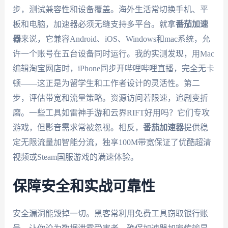
步，测试兼容性和设备覆盖。海外生活常切换手机、平
板和电脑，加速器必须无缝支持多平台。就拿
番茄加速
器
来说，它兼容Android、iOS、Windows和mac系统，允
许一个账号在五台设备同时运行。我的实测发现，用Mac
编辑淘宝网店时，iPhone同步开哔哩哔哩直播，完全无卡
顿——这正是为留学生和工作者设计的灵活性。第二
步，评估带宽和流量策略。资源访问若限速，追剧变折
磨。一些工具如雷神手游和云界RIFT好用吗？它们专攻
游戏，但影音需求常被忽视。相反，
番茄加速器
提供稳
定无限流量加智能分流，独享100M带宽保证了优酷超清
视频或Steam国服游戏的满速体验。
保障安全和实战可靠性
安全漏洞能毁掉一切。黑客常利用免费工具窃取银行账