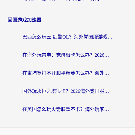
回国游戏加速器
巴西怎么玩云·红警OL？海外党国服游戏加速终极攻略（附非洲逆水寒&天下山海低延迟技巧）
在海外玩雷电：觉醒很卡怎么办？2026终极指南帮你告别延迟与卡顿
在柬埔寨打不开和平精英怎么办？海外党必看的国服游戏加速终极指南
国外玩永恒之塔很卡？2026海外党国服游戏加速器终极指南（附街头篮球坦克世界实测）
在美国怎么玩火箭联盟不卡？海外玩家国服游戏加速终极指南（附明日方舟美版王者荣耀优化技巧）