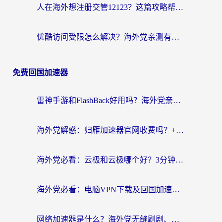
人在海外想注册交管12123？这篇攻略帮你搞定（附回国加速神器）
优酷访问受限怎么解决？海外党亲测有效的回国加速方案
免费回国加速器
雷神手游和FlashBack好用吗？海外党亲测指南，避开破解版坑轻松访问国内资源
海外党解惑：归雁加速器官网收费吗？+3个回国加速问题的真实答案
海外党必看：云极和云极哪个好？3分钟选对回国加速器，无缝访问国内资源
海外党必看：电脑VPN下载及回国加速器选择指南——无缝访问国内资源不再难
网络加速器是什么？海外党无缝刷剧、看NBA的实用指南