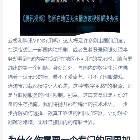
云极和腾讯VPN好用吗？这大概是许多刚出国的朋友，
在深夜想追一部国内独播剧，或者急着登录网银处理事
务却看到“该内容在您所在地区不可用”的提示时，脑海里
蹦出的第一个问题。身处海外，与国内的数字生活仿佛
隔着一道无形的墙，看不了爱奇艺、打不了国服游戏、
连淘宝加载都慢得让人心焦。这种“数字乡愁”的根源，正
是互联网服务的地区限制。别急，这篇文章就是为你准
备的生存指南。我们将抛开那些晦涩的技术术语，一步
步拆解如何选择一款真正靠谱的回国加速器，让你轻松
翻越这堵墙，无缝连接国内的精彩世界。