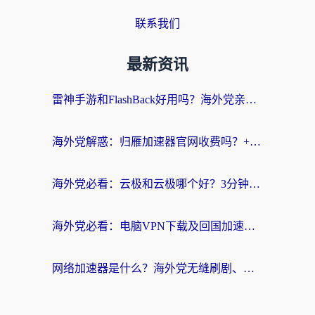
联系我们
最新资讯
雷神手游和FlashBack好用吗？海外党亲测指南，避开破解版坑轻松访问国内资源
海外党解惑：归雁加速器官网收费吗？+3个回国加速问题的真实答案
海外党必看：云极和云极哪个好？3分钟选对回国加速器，无缝访问国内资源
海外党必看：电脑VPN下载及回国加速器选择指南——无缝访问国内资源不再难
网络加速器是什么？海外党无缝刷剧、看NBA的实用指南