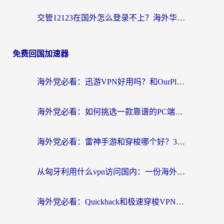
交管12123在国外怎么登录不上？海外华人必看的回国加速器选择指南
免费回国加速器
海外党必看：迅游VPN好用吗？和OurPlay VPN对比哪个回国效果更好？附真实体验测评
海外党必看：如何挑选一款靠谱的PC端VPN，让回国冲浪不再卡顿
海外党必看：雷神手游和穿梭哪个好？3步教你选对回国加速器（附实测对比）
从匈牙利用什么vpn访问国内：一份海外游子的网络归乡指南
海外党必看：Quickback和极速穿梭VPN好用吗？3步选对回国加速器实现无缝刷国内资源