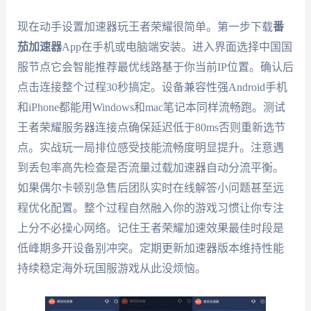
现在动手设置加速器玩王者荣耀很简单。第一步下载
番
茄加速器
App在手机或电脑端安装。进入界面选择中国国
服节点它会智能推荐最优线路基于你当前IP位置。确认后
点击连接整个过程30秒搞定。设备兼容性强Android手机
和iPhone都能用Windows和mac笔记本同样流畅跑。测试
王者荣耀服务器连接点确保延迟低于80ms否则重新选节
点。实战玩一局排位感受技能流畅度明显提升。注意遇
到丢包率高先检查是否流量过载加速器自动分流平衡。
如果偶尔卡顿别急售后团队实时在线解答小问题甚至远
程优化配置。整个过程自然融入你的游戏习惯让你专注
上分不必操心网络。记住王者荣耀加速效果最佳时段是
低峰期多开设备别冲突。定期更新加速器版本维持性能
持续稳定海外玩国服游戏从此没烦恼。