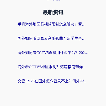
最新资讯
手机海外地区看视频限制怎么解决？留学生亲测有效的回国加速器指南
国外如何听网易云音乐歌曲？留学生亲测有效的回国加速方案
海外如何看CCTV5直播用什么平台？2026最新指南：看欧洲杯、中超、奥运不再卡
海外看CCTV5地区限制？这篇指南帮你流畅看欧洲杯、NBA还听中文解说
交管12123在国外怎么登录不上？海外华人必看的回国加速器选择指南