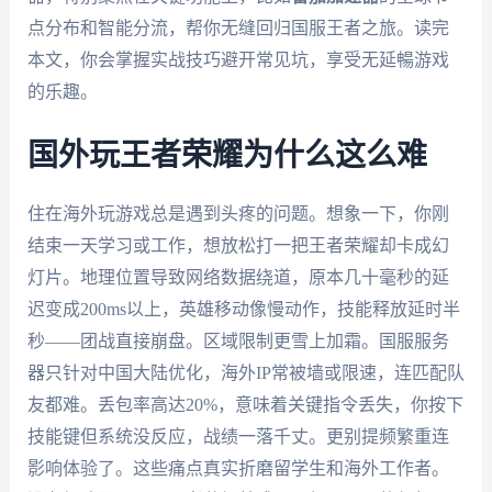
点分布和智能分流，帮你无缝回归国服王者之旅。读完
本文，你会掌握实战技巧避开常见坑，享受无延暢游戏
的乐趣。
国外玩王者荣耀为什么这么难
住在海外玩游戏总是遇到头疼的问题。想象一下，你刚
结束一天学习或工作，想放松打一把王者荣耀却卡成幻
灯片。地理位置导致网络数据绕道，原本几十毫秒的延
迟变成200ms以上，英雄移动像慢动作，技能释放延时半
秒——团战直接崩盘。区域限制更雪上加霜。国服服务
器只针对中国大陆优化，海外IP常被墙或限速，连匹配队
友都难。丢包率高达20%，意味着关键指令丢失，你按下
技能键但系统没反应，战绩一落千丈。更别提频繁重连
影响体验了。这些痛点真实折磨留学生和海外工作者。