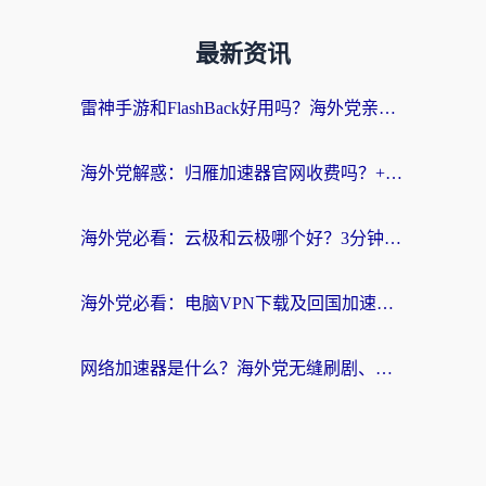
最新资讯
雷神手游和FlashBack好用吗？海外党亲测指南，避开破解版坑轻松访问国内资源
海外党解惑：归雁加速器官网收费吗？+3个回国加速问题的真实答案
海外党必看：云极和云极哪个好？3分钟选对回国加速器，无缝访问国内资源
海外党必看：电脑VPN下载及回国加速器选择指南——无缝访问国内资源不再难
网络加速器是什么？海外党无缝刷剧、看NBA的实用指南