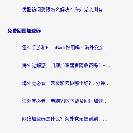
优酷访问受限怎么解决？海外党亲测有效的回国加速方案
免费回国加速器
雷神手游和FlashBack好用吗？海外党亲测指南，避开破解版坑轻松访问国内资源
海外党解惑：归雁加速器官网收费吗？+3个回国加速问题的真实答案
海外党必看：云极和云极哪个好？3分钟选对回国加速器，无缝访问国内资源
海外党必看：电脑VPN下载及回国加速器选择指南——无缝访问国内资源不再难
网络加速器是什么？海外党无缝刷剧、看NBA的实用指南