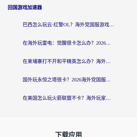
回国游戏加速器
巴西怎么玩云·红警OL？海外党国服游戏加速终极攻略（附非洲逆水寒&天下山海低延迟技巧）
在海外玩雷电：觉醒很卡怎么办？2026终极指南帮你告别延迟与卡顿
在柬埔寨打不开和平精英怎么办？海外党必看的国服游戏加速终极指南
国外玩永恒之塔很卡？2026海外党国服游戏加速器终极指南（附街头篮球坦克世界实测）
在美国怎么玩火箭联盟不卡？海外玩家国服游戏加速终极指南（附明日方舟美版王者荣耀优化技巧）
下载应用